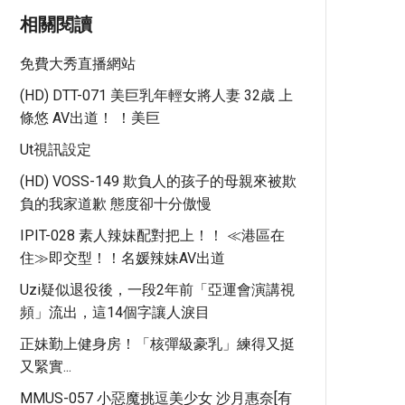
相關閱讀
免費大秀直播網站
(HD) DTT-071 美巨乳年輕女將人妻 32歳 上
條悠 AV出道！ ！美巨
Ut視訊設定
(HD) VOSS-149 欺負人的孩子的母親來被欺
負的我家道歉 態度卻十分傲慢
IPIT-028 素人辣妹配對把上！！ ≪港區在
住≫即交型！！名媛辣妹AV出道
Uzi疑似退役後，一段2年前「亞運會演講視
頻」流出，這14個字讓人淚目
正妹勤上健身房！「核彈級豪乳」練得又挺
又緊實...
MMUS-057 小惡魔挑逗美少女 沙月惠奈[有