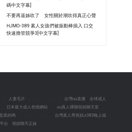
碼中文字幕]
不要再逼姊吹了 女性關於潮吹得真正心聲
HJMO-389 素人女孩們被振動棒插入 口交
快速擼管競爭3[中文字幕]
.
人妻毛片
.
.
.
.
.
.
.
台灣uu直播
全球成人
.
日本最大成人色情網站
.
uu真人裸聊視頻聊天室
.
是真的嗎
.
.
.
.
.
.
.
台灣真人秀視頻,s383晚上福
播平台
視頻聊天正妹