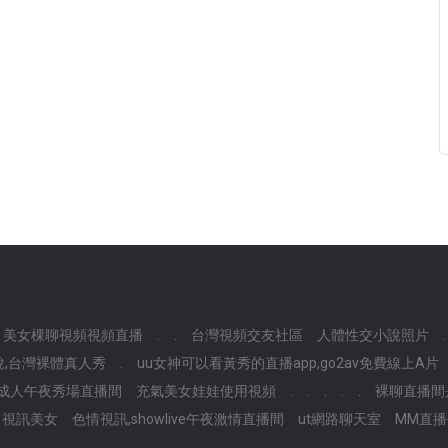
美女棵聊視頻視頻直播
.
.
台灣視頻交友社區
人體性交小說照片
.
,台灣裸體真人秀
.
uu女神可以看黃秀的直播app,go2av免費線上A片
成人午夜秀場直播間
充氣美女娃娃使用視頻
.
.
.
.
.
裸聊直播間
73 視訊美女
色情視訊,showlive午夜激情直播間
ut網路聊天室
MM直