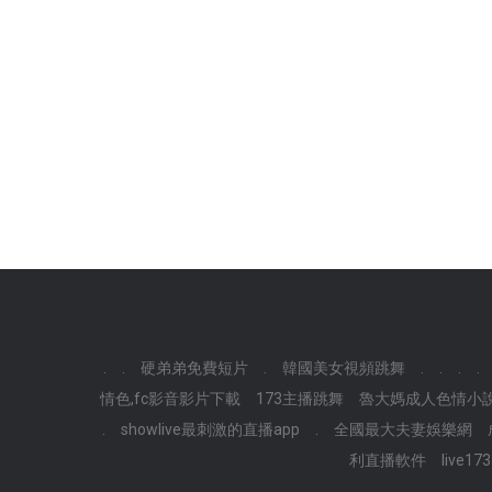
.
.
硬弟弟免費短片
.
韓國美女視頻跳舞
.
.
.
.
情色,fc影音影片下載
173主播跳舞
魯大媽成人色情小說
.
showlive最刺激的直播app
.
全國最大夫妻娛樂網
利直播軟件
live1