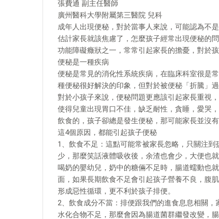
張費通 副主任醫師
廣州醫科大學附屬第三醫院 兒科
成年人出現便秘，對於當事人來說，可能認為不是
估計家長就該焦慮了，怎麼孩子經常出現便秘的問
功能障礙癥狀之一，常常引起家長的擔憂，對於孩
便秘是一種疾病
便秘是常見的消化性系統疾病，在臨床科室很是常
種便秘很好解決的印象，但對於被便秘「折騰」過
對於小孩子來說，便秘問題更應該引起家長重視，
使得兒童出現胃口不佳，缺乏耐性，貪睡，愛哭，
飲食的，孩子卻總是發生便秘，那可能家長並沒有
這4個原因，都能引起孩子便秘
1、飲食不足：這點可能常被家長忽略，只關注到
少，那麼笑話液體吸收後，余渣也會少，大便也就
喝奶的嬰幼兒，奶中的糖倆不足時，腸道蠕動也就
面，如果長期飲食不足會引起孩子營養不良，腹肌
形成惡性循環，更不利於孩子排便。
2、飲食成分不當：排便跟我們的進食息息相關，
水化合物不足，那麼會因為腸道菌群繼發改變，腸