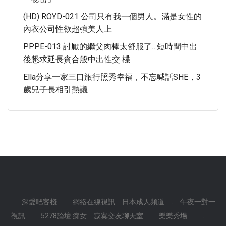
(HD) ROYD-021 公司只有我一個男人。滿是女性的
內衣公司性欲超強美人上
PPPE-013 討厭的繼父肉棒太舒服了…短時間中出
後懇求延長貪合般中出性交 楪
Ella分享一家三口旅行照秀幸福，不忘喊話SHE，3
歲兒子長相引熱議
.
深愛吧客棧
.
網絡在線視訊
日本成人頻道
.
午夜一對一
視訊
.
5278論壇 痴女
寂寞交友聊天室
.
樂樂秀場
.
.
.