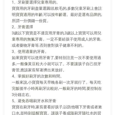
1、牙刷要選擇兒童專用的。
寶寶用的牙刷盡量選圓頭,軟毛的,多數兒童牙刷上會註
明寶寶適用的年齡,可以按年齡選。最好是選有品牌的,
所謂一分價錢一份貨。
2、牙膏選擇
3歲以下寶寶是不適宜用牙膏的,3歲以上寶寶可以用兒
童專用的無氟牙膏。一定不要給孩子使用成人的牙膏,
或者藥物牙膏等,否則會對孩子健康不利的。
3、使用適量的牙膏。
如果寶寶可以使用牙膏了,要特別注意一次不要使用過
多,一般像黃豆粒大小就可以了。不要讓孩子自己捏牙
膏管,應該家長幫著擠出來放好。
4、掌握好刷牙的次數和時間。
一般來說,小寶寶每天早晚各刷一次牙就行了。每天吃
完飯後半小時再刷牙比較好,一般刷牙的時間,要控制在
3分鐘左右。
5、避免吞咽刷牙水和牙膏
寶寶在刷牙時,家長要看好孩子,以防他咽下牙膏或者漱
口水,並時刻提醒寶寶。讓孩子養成隨刷牙隨吐水的習