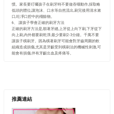
慣。家長要叮囑孩子在刷牙時不要做吞咽動作,採取略
低頭的體位,讓泡沫、口水等自然流出,刷完後用清水漱
口,吐凈口腔中的殘餘物。
6、 讓孩子學會正確的刷牙方法
正確的刷牙方法是,順著牙縫,上牙從上向下刷,下牙從下
向上刷,內外都要刷乾淨,最少要刷2-3分鐘。千萬不要
讓孩子橫刷牙。因為橫著刷牙可能會對牙齒周圍的軟
組織造成損傷,尤其是牙齦受到橫刷法的機械性刺激,可
能會有損傷,伴有牙齦出血及疼痛等。
推薦連結