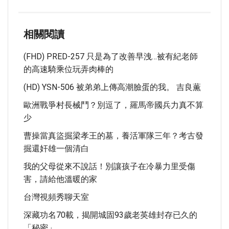
相關閱讀
(FHD) PRED-257 只是為了改善早洩…被有紀老師
的高速騎乘位玩弄肉棒的
(HD) YSN-506 被弟弟上傳高潮臉蛋的我。 吉良薫
歐洲戰爭村長械鬥？別逗了，羅馬帝國兵力真不算
少
曹操當真盜掘梁孝王的墓，養活軍隊三年？考古發
掘還奸雄一個清白
我的父母從來不說話！別讓孩子在冷暴力里受傷
害，請給他溫暖的家
台灣視頻秀聊天室
深藏功名70載，揭開城固93歲老英雄封存已久的
「秘密」