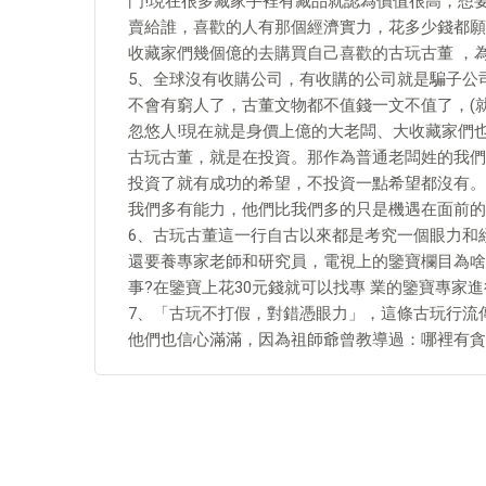
門!現在很多藏家手裡有藏品就認為價值很高，想
賣給誰，喜歡的人有那個經濟實力，花多少錢都願
收藏家們幾個億的去購買自己喜歡的古玩古董 ，
5、全球沒有收購公司，有收購的公司就是騙子公
不會有窮人了，古董文物都不值錢一文不值了，(
忽悠人!現在就是身價上億的大老闆、大收藏家們
古玩古董，就是在投資。那作為普通老闆姓的我們
投資了就有成功的希望，不投資一點希望都沒有。
我們多有能力，他們比我們多的只是機遇在面前的
6、古玩古董這一行自古以來都是考究一個眼力和
還要養專家老師和研究員，電視上的鑒寶欄目為啥
事?在鑒寶上花30元錢就可以找專 業的鑒寶專家
7、「古玩不打假，對錯憑眼力」，這條古玩行流
他們也信心滿滿，因為祖師爺曾教導過：哪裡有貪