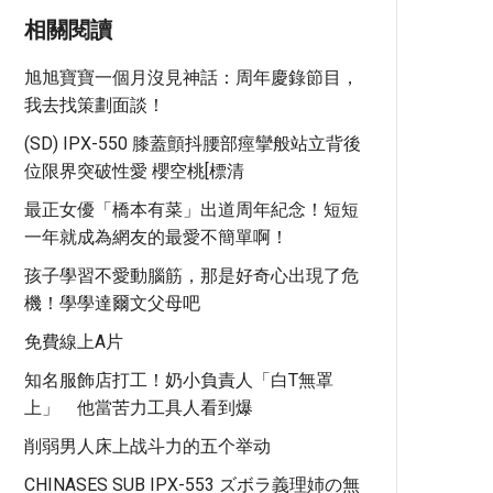
相關閱讀
旭旭寶寶一個月沒見神話：周年慶錄節目，
我去找策劃面談！
(SD) IPX-550 膝蓋顫抖腰部痙攣般站立背後
位限界突破性愛 櫻空桃[標清
最正女優「橋本有菜」出道周年紀念！短短
一年就成為網友的最愛不簡單啊！
孩子學習不愛動腦筋，那是好奇心出現了危
機！學學達爾文父母吧
免費線上a片
知名服飾店打工！奶小負責人「白T無罩
上」 他當苦力工具人看到爆
削弱男人床上战斗力的五个举动
CHINASES SUB IPX-553 ズボラ義理姉の無