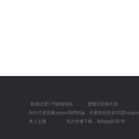
動感之星179妖精視頻
.
.
愛愛社區聊天室
.
.
.
利大尺度直播,sogox我們的論
夫妻視頻交友QQ群,sog
美人主播
.
.
.
毛片快播下載
福利qq群2018
.
.