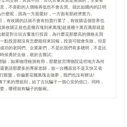
要立馬交易，其實不然，古玩古董其實是無價的，主要看
意，不喜歡的人價格再低也不會去買。就比如國內的註明
為什麼呢，因為一方面愛好，一方面有那經濟實力。
司，有收購的話就不會有拍賣行業了，有收購這個世界也
就算收購正規也是幾百塊到來萬塊)超過幾十萬百萬那就是
也都是對古玩古董進行投資，為什麼花那麼高的價格去買
一點投資都沒有怎麼能得來回報，投資可能會失敗，但是
成功的老闆們、企業家們，不是比我們有多聰明，不是比
時候勇於去做，敢於去嘗試。
經驗，如果物理檢測有用，那麼故宮博物院這些地方為何
還要請那麼多的專家老師，放一台機器豈不是又快又省
進行眼鑒，你偏要花幾萬塊去做夢，我們也沒有辦法!
傳下來的潛規則，給了古玩騙子一個心安的借口。同時，
婪，哪裡就有騙子的飯碗。