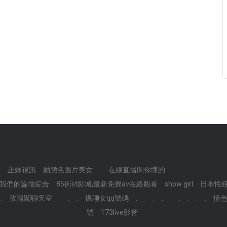
.
正妹視訊
動態色圖片美女
.
在線直播間你懂的
.
.
.
.
.
.
.
ox我們的論壇綜合
85街st影城,最新免費av在線觀看
show girl
日本性
.
玫瑰閣聊天室
.
.
.
裸聊女qq號碼
.
.
.
.
.
.
.
.
.
情色
號
173live影音