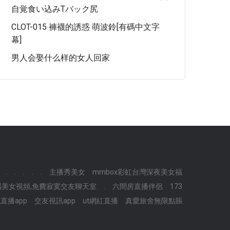
自覚食い込みTバック尻
CLOT-015 褲襪的誘惑 萌波鈴[有碼中文字
幕]
男人会娶什么样的女人回家
.
.
.
.
.
主播秀美女
mmbox彩虹台灣深夜美女福
感美女視頻,免費寂寞交友聊天室
.
六間房直播伴侶
173
直播app
交友視訊app
ut網紅直播
真愛旅舍無限點賬