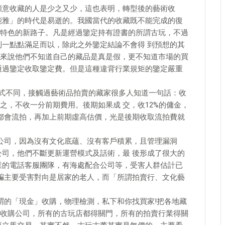
願意收藏的人是少之又少，這也表明，轉型後的藝術收
能雅」的時代是易逝的。我國當代的收藏既不能完成的復
特色的新路子。凡是經過鑒定持有證書的所謂古玩，不過
到一點點滿足而以，除此之外鑒定結論不會得 到預想的其
來說他們不知道自己的藏品是真是假，更不知道市場的買
通過鑒定收取鑒定費。但是這種違背行業規矩的鑒定嚴重
方式不同，接觸過藝術品拍賣的藏家很多人知道一句話：收
之，不收一分前期費用。後期如果成 交，收12%的傭金，
西都會流拍，再加上前期虛高估價，光是後期收取流拍費就
公司，因為沒有文化底蘊、沒有客戶積累，且管理漏洞
公司，他們不斷更新運營模式及話術，最 後形成了很大的
業的電話客服團隊，有海處配合公司等，受害人群估計已
 騙主要受害對向是居家的老人，而「所謂拍賣行、文化藝
謂的「現金」收購，物理檢測，私下和你找買家!把各地藏
收購公司，所有的古玩店都得關門，所有的拍賣行業得關