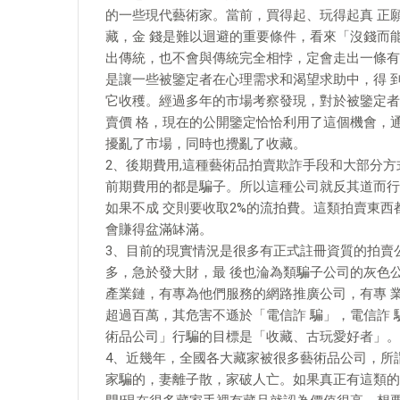
的一些現代藝術家。當前，買得起、玩得起真 正
藏，金 錢是難以迴避的重要條件，看來「沒錢而
出傳統，也不會與傳統完全相悖，定會走出一條有
是讓一些被鑒定者在心理需求和渴望求助中，得 
它收穫。經過多年的市場考察發現，對於被鑒定者
賣價 格，現在的公開鑒定恰恰利用了這個機會，
擾亂了市場，同時也攪亂了收藏。
2、後期費用,這種藝術品拍賣欺詐手段和大部分
前期費用的都是騙子。所以這種公司就反其道而行
如果不成 交則要收取2%的流拍費。這類拍賣東
會賺得盆滿缽滿。
3、目前的現實情況是很多有正式註冊資質的拍賣
多，急於發大財，最 後也淪為類騙子公司的灰色
產業鏈，有專為他們服務的網路推廣公司，有專 
超過百萬，其危害不遜於「電信詐 騙」，電信詐
術品公司」行騙的目標是「收藏、古玩愛好者」。
4、近幾年，全國各大藏家被很多藝術品公司，所
家騙的，妻離子散，家破人亡。如果真正有這類的