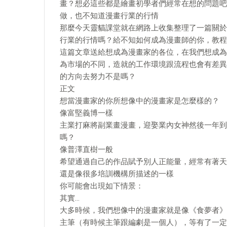
畫？想必這些都是繪畫初學者們經常在想的問題吧
做，也不知道漫畫行業的行情
那麼今天靈貓課堂就在網路上收集整理了一篇關於
行業的行情嗎？給不知如何成為漫畫師的你，教程
這篇文章送給想成為漫畫家的各位，在我們想成為
為市場的不同，造就的工作環境跟流程也會有差異
的方向去努力不是嗎？
正文
想當漫畫家的你所想像中的漫畫家是怎麼樣的？
像富堅義博一樣
主業打麻將副業畫漫畫，迎娶業內女神然後一年到
嗎？
像普澤直樹一般
希望通過自己的作品賦予別人正能量，經常有著天
還是像很多培訓機構所描述的一樣
你可能會出現如下情景：
其實…
大多時候，我們想像中的漫畫家就是像《食夢者》
主筆（有時候主筆跟編劇是一個人），等有了一定