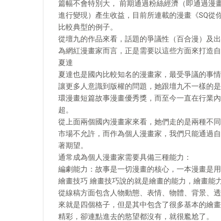
篇幅不會特別大， 前期通過粉絲經濟（即通過漫
進行變現）產生收益，目前所連載的漫畫《SQ從
比較典型的例子。
從壇九的作品來看，話題的爭議性（百合漫）及出
為網紅漫畫家而言，正是需要以這些方面來打造自
夏達
夏達也是國內比較知名的漫畫家，最受爭議的事情
讓更多人意識到版權的問題，她跟壇九不一樣的是
環漫畫短篇故事漫畫優秀獎，而至今一直在行業內
超。
從上面兩個國內漫畫家來看，她們走的是兩種不同
市場不允許，而作為個人漫畫家，我們只能通過自
著期望。
通常成為個人漫畫家需要具備三種能力：
編劇能力：故事是一切漫畫的核心，一本漫畫是用
繪畫技巧 繪畫技巧說的就是繪畫的能力，繪畫能
從線稿方面包含人物動態、表情、物體、背景、透
來就是四個格子，但是其中包含了很多基本的繪畫
精彩，卻連點進去的慾望都沒有，就很尷尬了。