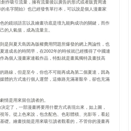
畫創作吸引流量，擁有流量後以廣告的形式或者販賣周邊
你的名字開始》也已經發售單行本，可以說是個人漫畫家
色的鏡頭語言以及繪畫功底是壇九能夠成功的關鍵，而作
己的人氣值，成為流量主。
則是與夏天島因為版權費用問題所爆發的網上輿論性，也
夏達成名的時間早，在2002年的時候就已經獲得了中國連
作為個人漫畫家連載作品，特點就是畫風獨特及畫技高
的路線，但是至今，你也不可能再成為第二個夏達，因為
媒體的方式進行個人運營，這條路充滿著艱辛，卻也充滿
劇情是用來留住讀者的。
力決定了，一部漫畫將要用什麼方式表現出來，如上圖，
視等。從上色來說，包含配色、色彩體積、光影等，看起
基礎。繪畫技能是用來吸引讀者觀看的，不管你的漫畫再