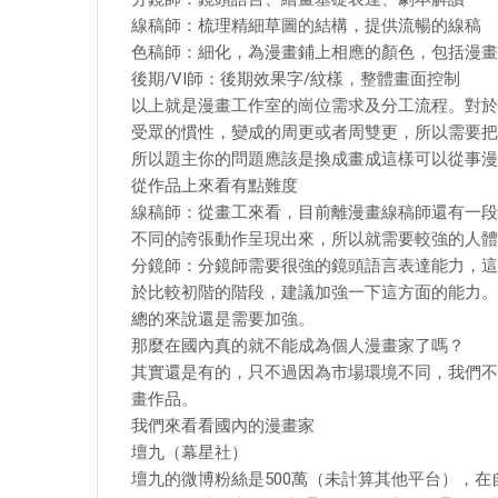
線稿師：梳理精細草圖的結構，提供流暢的線稿
色稿師：細化，為漫畫鋪上相應的顏色，包括漫畫
後期/VI師：後期效果字/紋樣，整體畫面控制
以上就是漫畫工作室的崗位需求及分工流程。對於
受眾的慣性，變成的周更或者周雙更，所以需要把
所以題主你的問題應該是換成畫成這樣可以從事漫
從作品上來看有點難度
線稿師：從畫工來看，目前離漫畫線稿師還有一段
不同的誇張動作呈現出來，所以就需要較強的人體
分鏡師：分鏡師需要很強的鏡頭語言表達能力，這
於比較初階的階段，建議加強一下這方面的能力。
總的來說還是需要加強。
那麼在國內真的就不能成為個人漫畫家了嗎？
其實還是有的，只不過因為市場環境不同，我們不
畫作品。
我們來看看國內的漫畫家
壇九（幕星社）
壇九的微博粉絲是500萬（未計算其他平台），