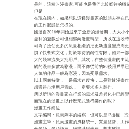
是的，這種叫漫畫家..可能也是我們比較嚮往的職
但是
在現在國內，如果想以這種漫畫家的狀態去存在已
的工作狀態是怎樣的…
國漫自2016年開始迎來了全新的爆發期，大大
盈利的遊戲公司也相繼向漫畫轉型，所以在這段時
司為了搶佔更多的流量相繼的把更新速度變成周更
慣了快餐式文化，對於等待的耐性有限，如果一部
大的幾率流失大批用戶。其次，在整個漫畫的主流群
觸的漫畫多數為彩漫，而不像從前的80後用戶早
人氣的作品一般為彩漫，因為受眾需求。
以上兩個特徵，一是需求速度快，二是對於漫畫作
想獲得市場用戶青睞，一定要求多人製作。
所以所謂的漫畫家在行業的需求及差異化中已經變
而現在的漫畫是以什麼形式進行製作的呢？
漫畫工作崗位
文字編輯：負責劇本的編寫，也可以是IP授權，找
漫畫主筆：負責漫畫的風格統一、質量監督、工作
分鏡師：鏡頭語言、繪畫基礎表達、劇本解讀