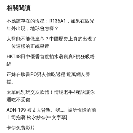
相關閱讀
不應該存在的恆星：R136A1，如果在四光
年外出現，地球會怎樣？
太監能不能做皇帝？中國歷史上真的出現了
一位這樣的正統皇帝
HKT48田中優香首度拍水著寫真F奶狂吸粉
絲
正妹在臉書PO男友偷吃過程 近萬網友聲
援。
太單純別玩交友軟體！情場老手4秘訣讓你
通吃不受傷
ADN-199 被丈夫背叛、我...。被所憧憬的前
上司抱著 松永紗奈[中文字幕]
卡伊免費影片