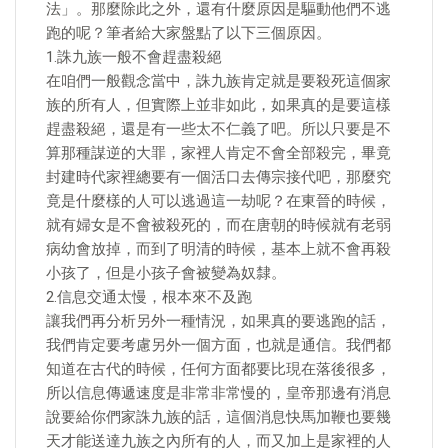
法」。那麼除此之外，還有什麼原因是驅動他們不逃
跑的呢？筆者給大家盤點了以下三個原因。
1.誅九族一般不會趕盡殺絕
在咱們一般觀念當中，誅九族肯定就是要殺死這個家
族的所有人，但實際上並非如此，如果真的是要這樣
趕盡殺絕，還是有一些太不仁義了吧。所以只要是不
算那種謀逆的大罪，家裡人肯定不會全部殺完，畢竟
封建時代家裡總要有一個活口去傳宗接代吧，那麼究
竟是什麼樣的人可以逃過這一劫呢？在東晉的時候，
就有婦女是不會被殺死的，而在唐朝的時候就有老弱
病幼會放掉，而到了明清的時候，基本上就不會再殺
小孩了，但是小孩子會被變為奴隸。
2.信息交通太慢，根本來不及跑
讓我們再分析另外一種情況，如果真的要逃跑的話，
我們肯定要考慮另外一個方面，也就是通信。我們都
知道在古代的時候，任何方面都要比現在落後很多，
所以信息傳遞速度是非常非常慢的，皇帝那邊有消息
說要給你們家誅九族的話，這個消息快馬加鞭也要幾
天才能送達九族之內所有的人，而又加上是家裡的人