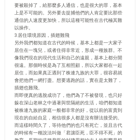
要被殺掉了，給那麼多人通信，也是很大的罪，基本
上是不可能的。另外要去捉捕他們的人肯定要比那些
通信的人速度更加快，所以這種可能性在古代極其難
以操作。
3.居住環境原因，插翅難飛
另外我們都知道在古代的時候，基本上都是一大家子
居住在一塊兒，或者住得非常近，形成一種族群。不
像我們現在的現代生活和自己的遠親，基本上都分開
很遠。那個時候是為了互相照顧，所以大家都在一起
居住，而如果真正遇到了株連九族的大罪，很容易就
會把他們一網打盡。想要逃跑的話，實在是太難了，
插翅也難飛。
而即便真的逃脫成功了，他們為了不被發現，也只好
躲在深山老林之中過著與世隔絕的生活，咱們都知道
被株連九族的家庭一般都非常的好，從以前的富貴到
現在的自給自足，相信很多人都是沒有辦法接受的。
而這樣時間久了，等待他們的也只有死亡，並且古代
的時候有一種說法叫做「君讓臣死，臣不得不死」的