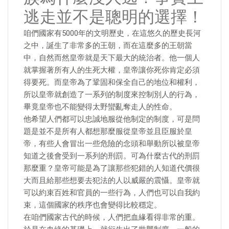
逃走並不是聰明的選擇！
咱們國家有5000年的文明歷史，在這悠久的歷史長河
之中，誕生了非常多的王朝，而在這麼多的王朝當
中，自然而然皇帝就是天下最大的統治者。他一個人
就掌握著所有人的生死大權，皇帝讓你死你肯定必須
得要死。而皇帝為了鞏固和保全自己的地位和權利，
所以皇帝就創造了一系列的制度來控制別人的行為，
畢竟皇帝也不能變得太野蠻亂奪走人的性命。
他希望人們都可以忠誠地服從他制定的制度，可是問
題是並不是所有人都想那麼服從皇帝並且臣服於皇
帝，有些人會冒出一些危險的念頭和舉動所以被皇帝
知道之後會受到一系列的刑罰。可為什麼古代的刑罰
那麼重？皇帝可能是為了讓那些犯錯的人知道代價很
大而且給那些想要去犯法的人以威嚴的震懾。皇帝就
可以約束百姓和官員的一些行為，人們也可以自我約
束，這個國家的秩序也會變得比較穩定。
在咱們國家古代的時候，人們把血緣看得非常的重。