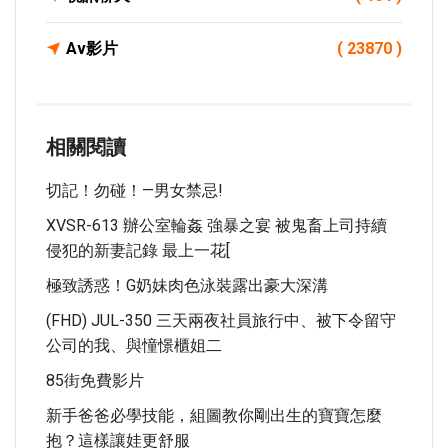
Av影片
( 23870 )
相關閱讀
切記！勿碰！—男女禁忌!
XVSR-613 辦公室輪姦 強暴之宴 被鬼畜上司持續
侵犯的新妻記錄 最上一花[
極致誘惑！G奶妹肉色泳裝露出豪大深溝
(FHD) JUL-350 三天兩夜社員旅行中、被下令留守
公司的我、與憧憬櫃姐二
85街免費影片
新手爸爸必學技能，組圖教你剛出生的寶寶怎麼
抱？這樣讓娃更舒服