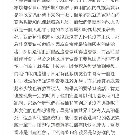
於是在血緣的基礎上，就衍生出了世襲制度，一般的
家族都有自己的氏族和族譜，而咱們說的九族其實就
是說以父系延傳下來的一脈，簡單的說就是家裡面的
直系親屬和配偶就稱為九族。而我們常聽到的誅九族
就是一個人犯罪，他的直系親屬和配偶都要跟著去
死，對於這個處罰可以說既沒有人性也沒有王法，那
為什麼要這樣做呢？因為皇帝就是這個國家的統治
者，所以這個刑罰他說這麼做就得這麼做，而當時是
封建社會，皇帝之所以這麼做最主要原因是他也有後
怕，他為了就是防止後患，以免死灰復燃遭到報復。
而咱們聊到這裡，肯定有很多朋友心中會有一個疑
問，既然他們知道皇帝要誅殺九族，而九族真的誅殺
起來少說也有數百號人。如果真的要清查的話，肯定
也要耗費一定的時間，他們完全可以利用這段時間逃
跑啊。那為什麼他們在被捕和宣判之前沒有逃跑呢？
其實他們也都想逃跑，畢竟這個世界上沒有人真的想
死，但是即便逃跑成功，他們要背著通緝犯的名號躲
藏一輩子，而即使這樣還不如痛痛快快地死去，畢竟
當時是封建社會，「流傳著18年後又是條好漢的說