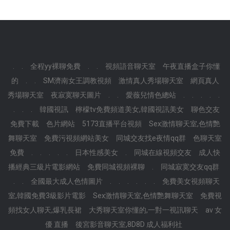
.
.
全程yy裸聊免費
.
.
視頻語音聊天室
午夜直播盒子你懂
的
.
.
SM濟南女王調教視頻
激情真人秀場聊天室
網頁真人
秀場聊天室
夜寂寞聊天圖片
.
.
愛薇兒情色總站
.
.
.
.
.
.
.
.
韓國視訊
檸檬tv免費頻道美女,韓國視訊美女
聊色交友
免費下載
色片網站
5173直播平台視頻
Sex激情聊天室,色情艷
舞聊天室
免費污視頻網站美女
同城交友找e夜情qq群
色聊天室
免費
.
.
.
.
.
日本性感美女
.
同城在線視頻交友
成人快
播經典三級片電影網站
免費同城視頻裸聊
.
同城寂寞交友qq群
.
.
全國最大成人色情圖片
.
.
.
.
.
.
免費美女視頻聊天
室,韓國免費3級影片電影
Sex激情聊天室,色情艷舞聊天室
免費視
頻找女人聊天,爆乳長裙
大秀聊天室你懂的,一對一視訊聊天
av 女
優 直播
後宮影音聊天室,8D8D 成人福利社