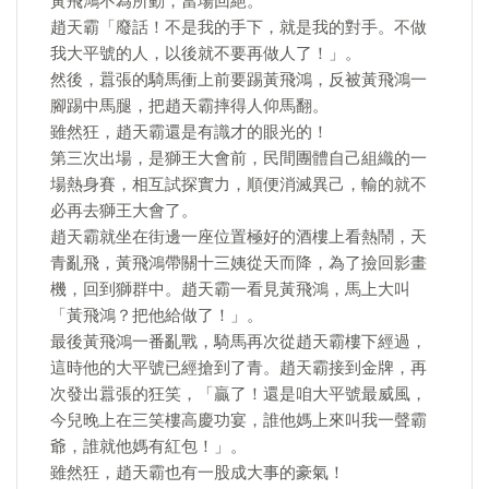
黃飛鴻不為所動，當場回絕。
趙天霸「廢話！不是我的手下，就是我的對手。不做
我大平號的人，以後就不要再做人了！」。
然後，囂張的騎馬衝上前要踢黃飛鴻，反被黃飛鴻一
腳踢中馬腿，把趙天霸摔得人仰馬翻。
雖然狂，趙天霸還是有識才的眼光的！
第三次出場，是獅王大會前，民間團體自己組織的一
場熱身賽，相互試探實力，順便消滅異己，輸的就不
必再去獅王大會了。
趙天霸就坐在街邊一座位置極好的酒樓上看熱鬧，天
青亂飛，黃飛鴻帶關十三姨從天而降，為了撿回影畫
機，回到獅群中。趙天霸一看見黃飛鴻，馬上大叫
「黃飛鴻？把他給做了！」。
最後黃飛鴻一番亂戰，騎馬再次從趙天霸樓下經過，
這時他的大平號已經搶到了青。趙天霸接到金牌，再
次發出囂張的狂笑，「贏了！還是咱大平號最威風，
今兒晚上在三笑樓高慶功宴，誰他媽上來叫我一聲霸
爺，誰就他媽有紅包！」。
雖然狂，趙天霸也有一股成大事的豪氣！