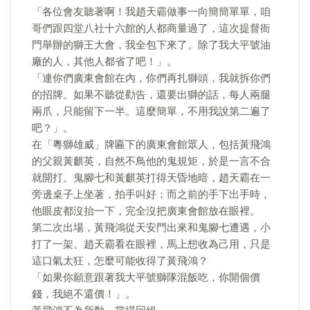
「各位會友聽著啊！我趙天霸做事一向簡簡單單，咱
哥們跟四堂八社十六館的人都商量過了，這次提督衙
門舉辦的獅王大會，我全包下來了。除了我大平號油
廠的人，其他人都省了吧！」。
「連你們廣東會館在內，你們再扎獅頭，我就拆你們
的招牌。如果不聽從勸告，還要出獅的話，每人兩腿
兩爪，只能留下一半。這麼簡單，不用我說第二遍了
吧？」。
在「粵獅雄威」牌匾下的廣東會館眾人，包括黃飛鴻
的父親黃麒英，自然不鳥他的鬼規矩，於是一言不合
就開打。鬼腳七和黃麒英打得天昏地暗，趙天霸在一
旁邊桌子上坐著，拍手叫好；而之前的手下出手時，
他眼皮都沒抬一下，完全沒把廣東會館放在眼裡。
第二次出場，黃飛鴻從天安門出來和鬼腳七遭遇，小
打了一架。趙天霸看在眼裡，馬上想收為己用，只是
這口氣太狂，怎麼可能收得了黃飛鴻？
「如果你願意跟著我大平號獅隊混飯吃，你開個價
錢，我絕不還價！」。