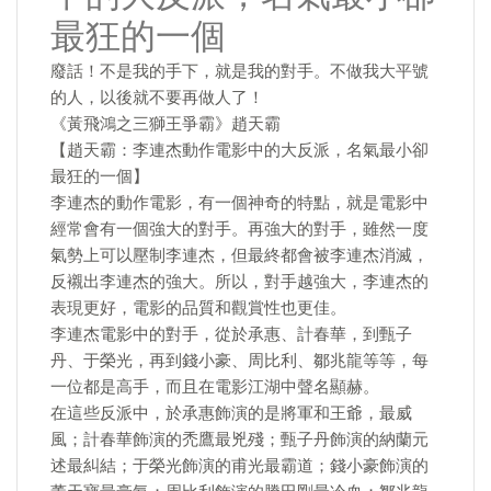
最狂的一個
廢話！不是我的手下，就是我的對手。不做我大平號
的人，以後就不要再做人了！
《黃飛鴻之三獅王爭霸》趙天霸
【趙天霸：李連杰動作電影中的大反派，名氣最小卻
最狂的一個】
李連杰的動作電影，有一個神奇的特點，就是電影中
經常會有一個強大的對手。再強大的對手，雖然一度
氣勢上可以壓制李連杰，但最終都會被李連杰消滅，
反襯出李連杰的強大。所以，對手越強大，李連杰的
表現更好，電影的品質和觀賞性也更佳。
李連杰電影中的對手，從於承惠、計春華，到甄子
丹、于榮光，再到錢小豪、周比利、鄒兆龍等等，每
一位都是高手，而且在電影江湖中聲名顯赫。
在這些反派中，於承惠飾演的是將軍和王爺，最威
風；計春華飾演的禿鷹最兇殘；甄子丹飾演的納蘭元
述最糾結；于榮光飾演的甫光最霸道；錢小豪飾演的