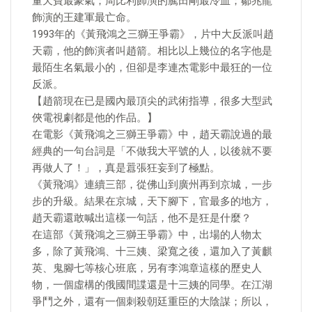
董天寶最豪氣；周比利飾演的騰田剛最冷血；鄒兆龍
飾演的王建軍最亡命。
1993年的《黃飛鴻之三獅王爭霸》，片中大反派叫趙
天霸，他的飾演者叫趙箭。相比以上幾位的名字他是
最陌生名氣最小的，但卻是李連杰電影中最狂的一位
反派。​
【趙箭現在已是國內最頂尖的武術指導，很多大型武
俠電視劇都是他的作品。】
在電影《黃飛鴻之三獅王爭霸》中，趙天霸說過的最
經典的一句台詞是「不做我大平號的人，以後就不要
再做人了！」，真是囂張狂妄到了極點。
《黃飛鴻》連續三部，從佛山到廣州再到京城，一步
步的升級。結果在京城，天下腳下，官最多的地方，
趙天霸還敢喊出這樣一句話，他不是狂是什麼？
在這部《黃飛鴻之三獅王爭霸》中，出場的人物太
多，除了黃飛鴻、十三姨、梁寬之後，還加入了黃麒
英、鬼腳七等核心班底，另有李鴻章這樣的歷史人
物，一個虛構的俄國間諜還是十三姨的同學。在江湖
爭鬥之外，還有一個刺殺朝廷重臣的大陰謀；所以，