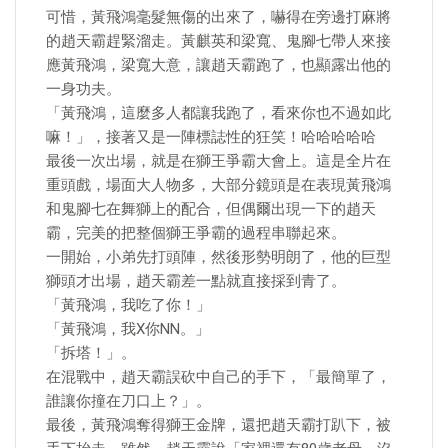
可惜，黃飛鴻毫髮無傷的出來了，嚇得在旁邊打麻將
的趙天霸趕緊溜走。黃麒英和梁寬、鬼腳七帶人來接
應黃飛鴻，梁寬大意，讓趙天霸跑了，也顯露出他的
一身功夫。
「黃飛鴻，這麼多人都讓我跑了，看來你也不過如此
嘛！」，接著又是一陣標誌性的狂笑！哈哈哈哈哈
最後一次出場，就是在獅王爭霸大會上。這是全片在
重頭戲，場面大人物多，大部分鏡頭是在表現黃飛鴻
和鬼腳七在舞獅上的配合，但偶爾出現一下的趙天
霸，完美的把整個獅王爭霸的過程串聯起來。
一開始，小弟先打頭陣，然後形勢明朗了，他的巨型
獅頭才出場，趙天霸差一點就直接採到青了。
「黃飛鴻，我吃了你！」
「黃飛鴻，我X你NN。」
「拆塔！」。
在混戰中，趙天霸誤砍中自己的手下，「最簡單了，
誰讓你撞在刀口上？」。
最後，黃飛鴻奪得獅王金牌，還把趙天霸打趴下，被