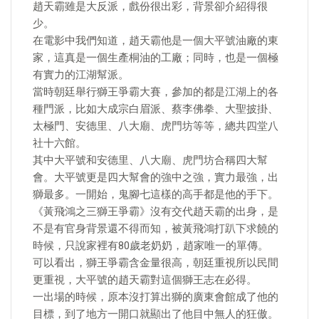
趙天霸雖是大反派，戲份很出彩，背景卻介紹得很
少。
在電影中我們知道，趙天霸他是一個大平號油廠的東
家，這真是一個生產桐油的工廠；同時，也是一個極
有實力的江湖幫派。
當時朝廷舉行獅王爭霸大賽，參加的都是江湖上的各
種門派，比如大成宗白眉派、蔡李佛拳、大聖披掛、
太極門、安德里、八大廟、虎門坊等等，總共四堂八
社十六館。
其中大平號和安德里、八大廟、虎門坊合稱四大幫
會。大平號更是四大幫會的強中之強，實力最強，出
獅最多。一開始，鬼腳七這樣的高手都是他的手下。
《黃飛鴻之三獅王爭霸》沒有交代趙天霸的出身，是
不是有官身背景還不得而知，被黃飛鴻打趴下求饒的
時候，只說家裡有80歲老奶奶，趙家唯一的單傳。
可以看出，獅王爭霸含金量很高，朝廷重視所以民間
更重視，大平號的趙天霸對這個獅王志在必得。
一出場的時候，原本沒打算出獅的廣東會館成了他的
目標，到了地方一開口就顯出了他目中無人的狂傲。