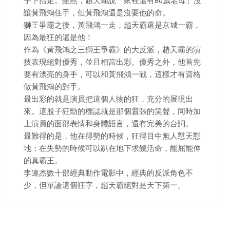
手下抬走。雖然，趙天霸說「家裡還有80歲老母」沒
讓黃飛鴻住手，但黃飛鴻還是沒要他的命。
獅王爭霸之後，黃飛鴻一走，趙天霸還是京城一霸，
因為最狂的還是他！
作為《黃飛鴻之三獅王爭霸》的大反派，趙天霸的演
技表現絕對優秀，並且相當出彩。優秀之外，他首先
要有漂亮的身手，可以和黃飛鴻一戰，這樣才有資格
做黃飛鴻的對手。
最出彩的就是演員把這個人物的狂，充分的展現出
來。這股子狂勁的標誌就是那個囂張的笑聲，同時加
上演員的面部表情和身體語言，還有完美的台詞。
最難得的是，他在得勢的時候，狂得目中無人懟天懟
地；在失勢的時候可以趴在地下求饒活命，能屈能伸
的真霸王。
李連杰數十部經典動作電影中，經典的反派角色不
少，但單論這個狂字，趙天霸絕對是天下第一。