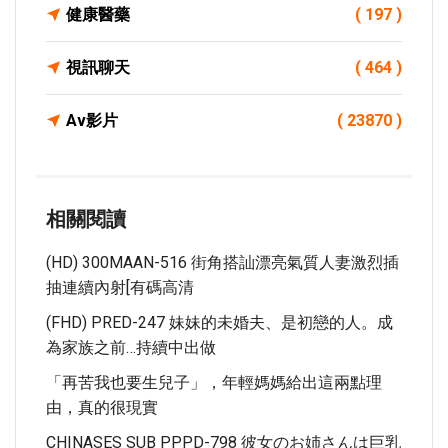
健康醫藥
( 197 )
視訊聊天
( 464 )
Av影片
( 23870 )
相關閱讀
(HD) 300MAAN-516 街角搭訕漂亮氣質人妻激烈插
抽連續內射[有碼高清
(FHD) PRED-247 妹妹的未婚夫、是初戀的人。成
為家族之前…持續中出做
「再苦我也要生兒子」，年輕媽媽給出這兩點理
由，真的很現實
CHINASES SUB PPPD-798 彼女のお姉さんは巨乳