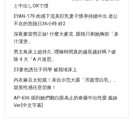
と中出しOKで僕
EYAN-179 肉感下流美巨乳妻子懷孕持續中出 老公
不在的危險日36小時 鈴2
深夜麥當勞正妹! 什麼大麥克...眼睛只剩她胸前「多
汁漢堡」
男主角床上超持久...嘿咻時間真的越長越好嗎？破
除 4 大「A 片迷思」
23妻色誘兒子同學 被我堵床上
内衣麻豆太犯规！亲自示范大露「浑圆雪白乳」...
甜美性感任意切换！
AP-636 插到她們翻白眼為止的春藥中出性愛 義妹
Ver.[中文字幕]