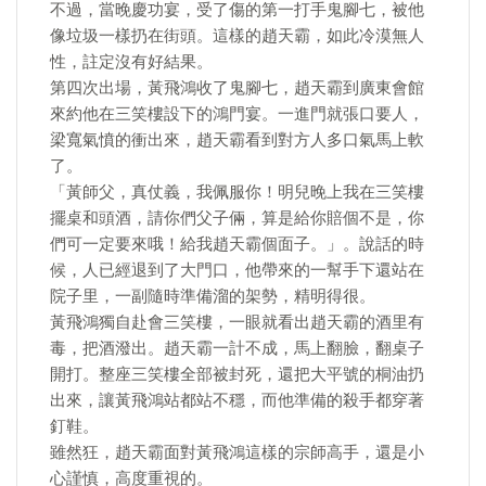
不過，當晚慶功宴，受了傷的第一打手鬼腳七，被他
像垃圾一樣扔在街頭。這樣的趙天霸，如此冷漠無人
性，註定沒有好結果。
第四次出場，黃飛鴻收了鬼腳七，趙天霸到廣東會館
來約他在三笑樓設下的鴻門宴。一進門就張口要人，
梁寬氣憤的衝出來，趙天霸看到對方人多口氣馬上軟
了。
「黃師父，真仗義，我佩服你！明兒晚上我在三笑樓
擺桌和頭酒，請你們父子倆，算是給你賠個不是，你
們可一定要來哦！給我趙天霸個面子。」。說話的時
候，人已經退到了大門口，他帶來的一幫手下還站在
院子里，一副隨時準備溜的架勢，精明得很。
黃飛鴻獨自赴會三笑樓，一眼就看出趙天霸的酒里有
毒，把酒潑出。趙天霸一計不成，馬上翻臉，翻桌子
開打。整座三笑樓全部被封死，還把大平號的桐油扔
出來，讓黃飛鴻站都站不穩，而他準備的殺手都穿著
釘鞋。
雖然狂，趙天霸面對黃飛鴻這樣的宗師高手，還是小
心謹慎，高度重視的。