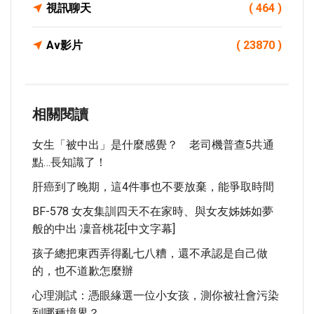
視訊聊天
( 464 )
Av影片
( 23870 )
相關閱讀
女生「被中出」是什麼感覺？ 老司機普查5共通
點…長知識了！
肝癌到了晚期，這4件事也不要放棄，能爭取時間
BF-578 女友集訓四天不在家時、與女友姊姊如夢
般的中出 凜音桃花[中文字幕]
孩子總把東西弄得亂七八糟，還不承認是自己做
的，也不道歉怎麼辦
心理測試：憑眼緣選一位小女孩，測你被社會污染
到哪種境界？