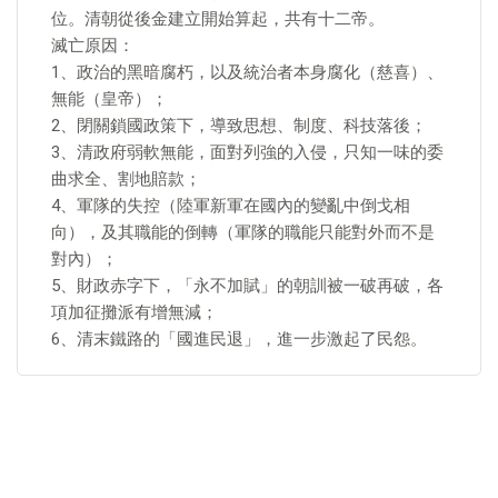
位。清朝從後金建立開始算起，共有十二帝。
滅亡原因：
1、政治的黑暗腐朽，以及統治者本身腐化（慈喜）、
無能（皇帝）；
2、閉關鎖國政策下，導致思想、制度、科技落後；
3、清政府弱軟無能，面對列強的入侵，只知一味的委
曲求全、割地賠款；
4、軍隊的失控（陸軍新軍在國內的變亂中倒戈相
向），及其職能的倒轉（軍隊的職能只能對外而不是
對內）；
5、財政赤字下，「永不加賦」的朝訓被一破再破，各
項加征攤派有增無減；
6、清末鐵路的「國進民退」，進一步激起了民怨。