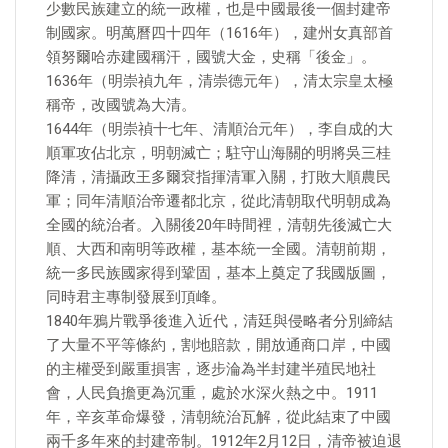
少數民族建立的統一政權，也是中國最後一個封建帝
制國家。明萬曆四十四年（1616年），建州女真部首
領努爾哈赤建國稱汗，國號大金，史稱「後金」。
1636年（明崇禎九年，清崇德元年），清太宗皇太極
稱帝，改國號為大清。
1644年（明崇禎十七年、清順治元年），李自成的大
順軍攻佔北京，明朝滅亡；駐守山海關的明將吳三桂
降清，清攝政王多爾袞指揮清軍入關，打敗大順農民
軍；同年清順治帝遷都北京，從此清朝取代明朝成為
全國的統治者。入關後20年時間裡，清朝先後滅亡大
順、大西和南明等政權，基本統一全國。清朝前期，
統一多民族國家得到鞏固，基本上奠定了我國版圖，
同時君主專制發展到頂峰。
1840年鴉片戰爭後進入近代，清廷與侵略者分別締結
了大量不平等條約，割地賠款，開放通商口岸，中國
的主權受到嚴重損害，逐步淪為半封建半殖民地社
會，人民負擔更為沉重，處於水深火熱之中。1911
年，辛亥革命爆發，清朝統治瓦解，從此結束了中國
兩千多年來的封建帝制。1912年2月12日，清帝被迫退