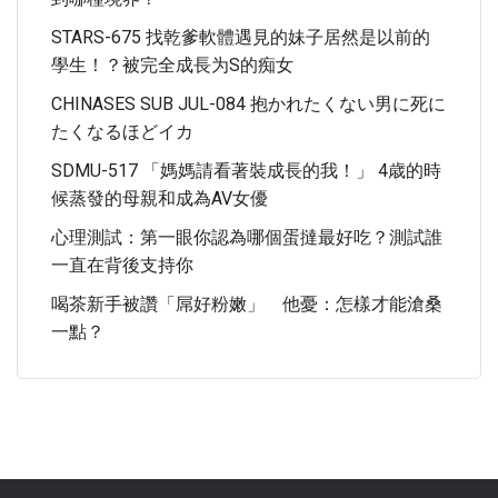
STARS-675 找乾爹軟體遇見的妹子居然是以前的
學生！？被完全成長为S的痴女
CHINASES SUB JUL-084 抱かれたくない男に死に
たくなるほどイカ
SDMU-517 「媽媽請看著裝成長的我！」 4歳的時
候蒸發的母親和成為AV女優
心理測試：第一眼你認為哪個蛋撻最好吃？測試誰
一直在背後支持你
喝茶新手被讚「屌好粉嫩」 他憂：怎樣才能滄桑
一點？