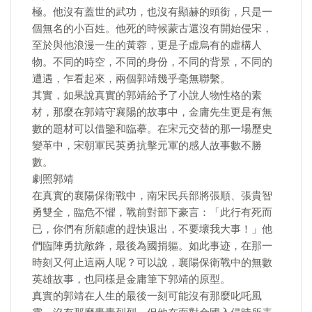
極。他沒有蓋世的武功，也沒有顯赫的頭銜，只是一
個無名的小百姓。他死的時候蒙古還沒有開始侵宋，
至於與他浪漫一生的黃蓉，更是子虛烏有的虛構人
物。不同的時空，不同的身份，不同的背景，不同的
遭遇，乍看起來，兩個郭靖幾乎毫無聯繫。
其實，如果說真實的郭靖給予了小說人物性格的素
材，那麼在郭靖守襄陽的故事中，金庸先生更是有無
數的題材可以借鑒和臨摹。在宋元交替的那一場歷史
變革中，宋朝軍民英勇抗擊元軍的感人故事數不勝
數。
劇照郭靖
在真實的襄陽保衛戰中，南宋民兵部將張順、張貴智
勇雙全，臨危不懼，戰前對部下豪言：「此行有死而
已，你們有所顧慮的趕快退出，不要壞我大事！」他
們臨陣勇抗敵鋒，最後為國捐軀。如此事迹，在那一
時刻又何止這兩人呢？可以說，襄陽保衛戰中的無數
英雄故事，也同樣是金庸筆下郭靖的原型。
真實的郭靖在人生的最後一刻可能沒有那麼叱吒風