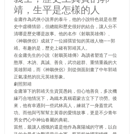
靖，生平是怎樣的人
金庸作為武俠小說界的泰斗，他的小說特色就是在歷
史中虛構情節，但總能和歷史很好的結合，讓人分不
清哪是歷史哪是故事。他的名作《射鵰英雄傳》、
《神鵰俠侶》成就了一位婦孺皆知的英雄人物——郭
靖。有趣的是，歷史上確有郭靖其人。
在金庸先生的小說《射鵰英雄傳》為讀者塑造了一位
憨厚、木訥、真誠、善良，武功超群、重情重義的大
英雄郭靖，而《神鵰俠侶》則從側面刻畫了中年郭靖
正氣凜然的抗元英雄形象。
劇照郭靖
金庸筆下的郭靖天生資質愚鈍，但心地善良，多次機
緣巧合地情況下，為鐵木真稱霸蒙古立下了功勞。後
來，他有幸遇到一些武林高人，練就了一身蓋世武
功。而他與丐幫幫主黃蓉的愛情故事，更是不少青年
男女們心中神仙眷屬的典範。
當然，最讓人感慨的還是他作為襄陽城的守將，以自