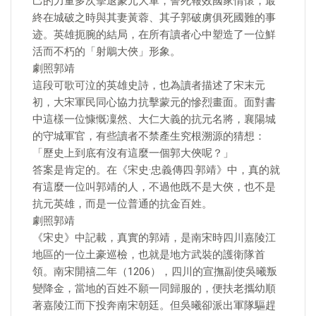
己的力量多次擊退蒙元大軍，誓死報效國家情懷，最
終在城破之時與其妻黃蓉、其子郭破虜俱死國難的事
迹。英雄扼腕的結局，在所有讀者心中塑造了一位鮮
活而不朽的「射鵰大俠」形象。
劇照郭靖
這段可歌可泣的英雄史詩，也為讀者描述了宋末元
初，大宋軍民同心協力抗擊蒙元的慘烈畫面。面對書
中這樣一位慷慨凜然、大仁大義的抗元名將，襄陽城
的守城軍官，有些讀者不禁產生究根溯源的猜想：
「歷史上到底有沒有這麼一個郭大俠呢？」
答案是肯定的。在《宋史·忠義傳四·郭靖》中，真的就
有這麼一位叫郭靖的人，不過他既不是大俠，也不是
抗元英雄，而是一位普通的抗金百姓。
劇照郭靖
《宋史》中記載，真實的郭靖，是南宋時四川嘉陵江
地區的一位土豪巡檢，也就是地方武裝的護衛隊首
領。南宋開禧二年（1206），四川的宣撫副使吳曦叛
變降金，當地的百姓不願一同歸服的，便扶老攜幼順
著嘉陵江而下投奔南宋朝廷。但吳曦卻派出軍隊驅趕