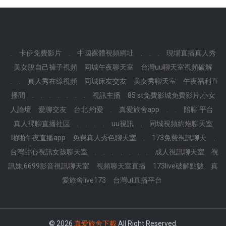
.
卡伊免費影片
.
中國裸體視頻網址
.
.
.
現場直播真人秀
美女脫自己褲子視頻
同城午夜聊天室
台灣uu聊天室視頻破解
.
.
真人秀在線視頻
同城床友交友
美女秀聊天室
午夜福利直
播間
.
.
.
.
.
.
.
視訊主播
85 st免費影城免費影片,小女
人論壇
愛聊交友
台北 約愛
.
真愛旅舍app
.
.
陪聊 平台
真人裸聊直播社區
.
.
.
.
uu視訊
.
同城視頻約炮聊天室
啪啪午夜直播app
免費真人秀色聊天室
.
173免費視訊聊天
.
台灣甜心視訊女孩聊天室
.
.
.
.
.
.
.
成人視訊聊天室
視
訊妹,6699影音視訊聊天室
視頻聊天室直播
173live破解點數
真
愛旅舍live173
台灣ut直播平台
© 2026
真愛旅舍下載
All Right Reserved.