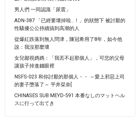
男人們 一同認識「尿震」
ADN-387 「已經要壞掉啦…！」的狀態下 被討厭的
性騷擾公公持續搞到高潮的人
從爆紅跌落到無人問津，陳冠希用了8年，如今他
說：我沒那麼壞
女兒鄙視媽媽：「我丟不起那個人」，可悲的父母
讓孩子掉進錢眼裡
NSFS-023 和你討厭的那個人・・ ～愛上邪惡上司
的妻子墮落了～ 平井栞奈[
CHINASES SUB MEYD-591 本番なしのマットヘル
スに行って出てき