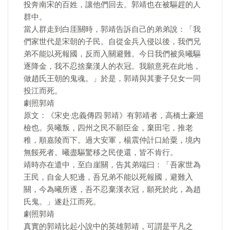
投奔南宋的百姓，讓他們回去。郭靖也在被驅趕的人
群中。
當人群走到白厓關時，郭靖告訴自己的弟弟說：「我
們家世代是宋朝的子民。自從金兵入侵以後，我們兄
弟不能以死報國，反而入關避難。今日我們被吳曦驅
逐降金，我不忍捨棄漢人的衣冠。我願意死在此地，
做趙氏王朝的鬼魂。」於是，郭靖與其妻子兒女一同
投江而死。
劇照郭靖
原文：《宋史·忠義傳四·郭靖》有郭靖者，高橋土豪巡
檢也。吳曦叛，四州之民不願臣金，棄田宅，推老
稚，順嘉陵而下。過大安軍，楊震仲計口給粟，境內
無餒死者。曦盡驅驚移之民使還，皆不肯行。
靖時亦在遣中，至白崖關，告其弟端曰：「吾家世為
王民，自金人犯邊，吾兄弟不能以死報國，避難入
關，今為曦所逐，吾不忍棄漢衣冠，願死於此，為趙
氏鬼。」遂赴江而死。
劇照郭靖
真實的郭靖比起小說中的英雄郭靖，可謂是平凡之