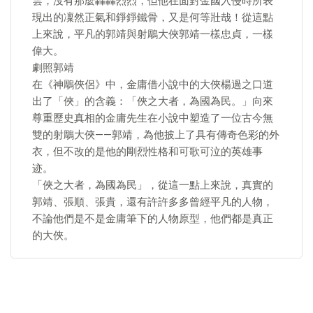
雲，沒有那麼轟轟烈烈，但他在面對金國入侵時所表
現出的凜然正氣和錚錚鐵骨，又是何等壯哉！從這點
上來說，平凡的郭靖與射鵰大俠郭靖一樣忠貞，一樣
偉大。
劇照郭靖
在《神鵰俠侶》中，金庸借小說中的大俠楊過之口道
出了「俠」的含義：「俠之大者，為國為民。」向來
尊重歷史真相的金庸先生在小說中塑造了一位古今無
雙的射鵰大俠——郭靖，為他披上了具有傳奇色彩的外
衣，但不改的是他的剛烈性格和可歌可泣的英雄事
迹。
「俠之大者，為國為民」，從這一點上來說，真實的
郭靖、張順、張貴，還有許許多多曾經平凡的人物，
不論他們是不是金庸筆下的人物原型，他們都是真正
的大俠。