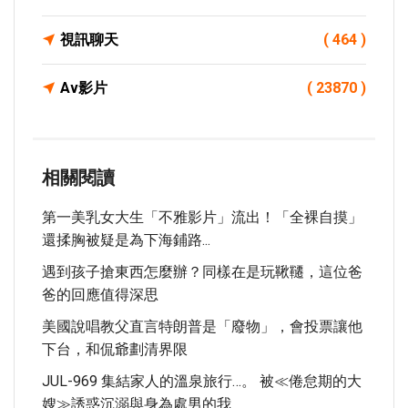
視訊聊天
( 464 )
Av影片
( 23870 )
相關閱讀
第一美乳女大生「不雅影片」流出！「全裸自摸」
還揉胸被疑是為下海鋪路...
遇到孩子搶東西怎麼辦？同樣在是玩鞦韆，這位爸
爸的回應值得深思
美國說唱教父直言特朗普是「廢物」，會投票讓他
下台，和侃爺劃清界限
JUL-969 集結家人的溫泉旅行…。 被≪倦怠期的大
嫂≫誘惑沉溺與身為處男的我