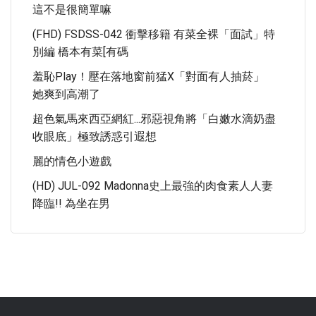
這不是很簡單嘛
(FHD) FSDSS-042 衝擊移籍 有菜全裸「面試」特
別編 橋本有菜[有碼
羞恥Play！壓在落地窗前猛X「對面有人抽菸」
她爽到高潮了
超色氣馬來西亞網紅...邪惡視角將「白嫩水滴奶盡
收眼底」極致誘惑引遐想
麗的情色小遊戲
(HD) JUL-092 Madonna史上最強的肉食素人人妻
降臨!! 為坐在男