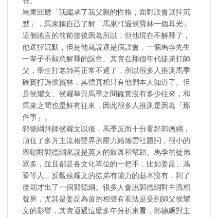
答。
馬東回應「我繼承了我父親的性格，面對誤會選擇沉
默」，馬東稱自己了解「馬東打過侯寶林一個耳光」
這個謠言的前前後後因為所以，但他現在不解釋了，
他選擇沉默，但是他就說這是個誤會，一個馬季先生
一輩子不願意解釋的誤會。其實在那個年代徒弟打師
父，學生打老師再正常不過了，所以很多人推測馬季
確實打過侯寶林，具體真相只有他們本人知道了。但
是侯耀文、侯耀華與馬季之間確實沒有多少往來，和
馬東之間也是鮮有往來，因此很多人推測是因為「那
件事」。
郭德綱拜師侯耀文以後，馬季反而十分看好郭德綱，
頂住了多方主流相聲界的壓力給德雲社題詞，很小的
舉動對郭德綱來說是莫大的鼓舞和幫助。馬季的徒弟
眾多，並且都是各文化單位的一把手，比如姜昆、馮
鞏等人，反觀侯耀文的徒弟有能力的基本沒有，到了
後期才出了一個郭德綱。很多人會說郭德綱對主流相
聲界，尤其是姜昆為首的相聲有看法是受到師父侯耀
文的影響，其實通過這麼多年分析來看，郭德綱對主