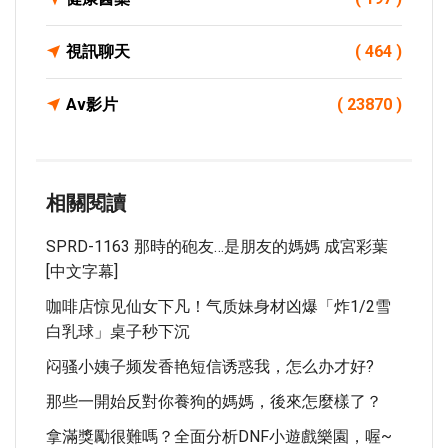
視訊聊天
( 464 )
Av影片
( 23870 )
相關閱讀
SPRD-1163 那時的砲友…是朋友的媽媽 成宮彩葉
[中文字幕]
咖啡店惊见仙女下凡！气质妹身材凶爆「炸1/2雪
白乳球」桌子秒下沉
闷骚小姨子频发香艳短信诱惑我，怎么办才好?
那些一開始反對你養狗的媽媽，後來怎麼樣了？
拿滿獎勵很難嗎？全面分析DNF小遊戲樂園，喔~