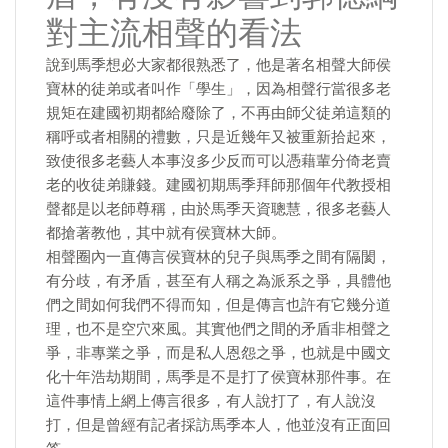
對主流相聲的看法
說到馬季想必大家都很熟悉了，他是著名相聲大師侯
寶林的徒弟或者叫作「學生」，因為相聲行當很多老
規矩在建國初期都給廢除了，不再由師父徒弟這類的
稱呼或者相關的禮數，只是近幾年又被重新拾起來，
致使很多老藝人本事沒多少反而可以憑藉輩分倚老賣
老的收徒弟賺錢。建國初期馬季拜師那個年代教授相
聲都是以老師尊稱，由於馬季天資聰慧，很多老藝人
都搶著教他，其中就有侯寶林大師。
相聲圈內一直傳言侯寶林的兒子與馬季之間有隔閡，
有分歧，有矛盾，甚至有人稱之為派系之爭，具體他
們之間如何我們不得而知，但是傳言也許有它幾分道
理，也不是空穴來風。其實他們之間的矛盾非相聲之
爭，非專業之爭，而是私人恩怨之爭，也就是中國文
化十年浩劫期間，馬季是不是打了侯寶林那件事。在
這件事情上網上傳言很多，有人說打了，有人說沒
打，但是曾經有記者採訪馬季本人，他並沒有正面回