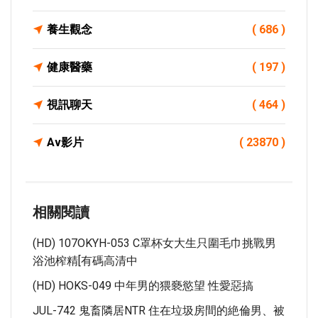
養生觀念
( 686 )
健康醫藥
( 197 )
視訊聊天
( 464 )
Av影片
( 23870 )
相關閱讀
(HD) 107OKYH-053 C罩杯女大生只圍毛巾挑戰男
浴池榨精[有碼高清中
(HD) HOKS-049 中年男的猥褻慾望 性愛惡搞
JUL-742 鬼畜隣居NTR 住在垃圾房間的絶倫男、被