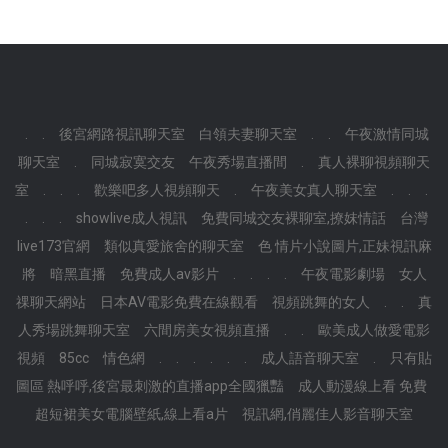
.
.
後宮網路視訊聊天室
白領夫妻聊天室
.
.
午夜激情同城
聊天室
.
同城寂寞交友
午夜秀場直播間
.
真人裸聊視頻聊天
室
.
.
.
歡樂吧多人視頻聊天
.
午夜美女真人聊天室
.
.
.
.
.
.
showlive成人視訊
免費同城交友裸聊室,撩妺情話
台灣
live173官網
類似真愛旅舍的聊天室
色 情片小說圖片,正妹視訊麻
將
暗黑直播
免費成人av影片
.
.
.
.
午夜電影劇場
女人
祼聊天網站
日本AV電影免費在線觀看
視頻跳舞的女人
.
.
真
人秀場跳舞聊天室
六間房美女視頻直播
.
.
歐美成人做愛電影
視頻
85cc
情色網
.
.
.
.
.
.
成人語音聊天室
.
只有貼
圖區 熱呼呼,後宮最刺激的直播app全國獵豔
成人動漫線上看 免費
超短裙美女電腦壁紙,線上看a片
視訊網,俏麗佳人影音聊天室