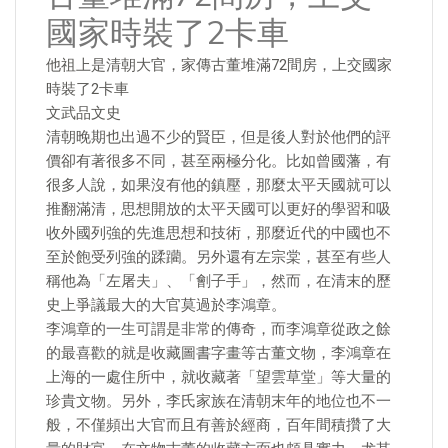
國家時裝了2卡車
他祖上是清朝大官，家傳古董堆滿72間房，上交國家
時裝了2卡車
文武品文史
清朝晚期也出過不少的賢臣，但是後人對於他們的評
價卻有著很多不同，甚至兩極分化。比如曾國藩，有
很多人說，如果沒有他的鎮壓，那麼太平天國就可以
推翻滿清，思想開放的太平天國可以更好的學習和吸
收外國列強的先進思想和技術，那麼近代的中國也不
至於飽受列強的蹂躪。另外還有左宗棠，甚至有些人
稱他為「左屠夫」、「劊子手」，然而，在清末的歷
史上爭議最大的大官莫過於李鴻章。
李鴻章的一生可謂是非常的傳奇，而李鴻章從政之餘
的最喜歡的就是收藏圖書字畫等古董文物，李鴻章在
上海的一處住所中，就收藏著「望雲草堂」等大量的
珍貴文物。另外，李氏家族在清朝末年的地位也不一
般，不僅頻出大官而且有善於經商，百年間積攢了大