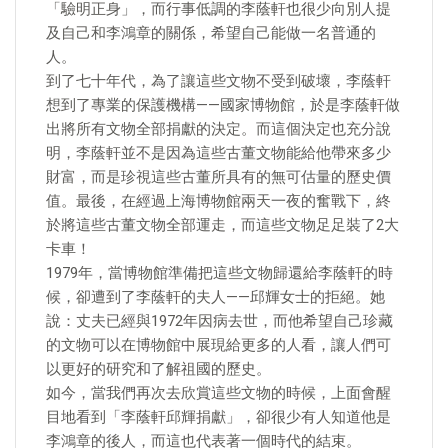
「驗明正身」，而行事低調的李蔭軒也很少向別人提
及自己和李鴻章的關係，希望自己能做一名普通的
人。
到了七十年代，為了讓這些文物不受到破壞，李蔭軒
想到了專業的保護機構——國家博物館，於是李蔭軒做
出將所有文物全部捐獻的決定。而這個決定也充分說
明，李蔭軒並不是因為這些古董文物能給他帶來多少
財富，而是珍視這些古董所具有的無可估量的歷史價
值。最後，在經過上海博物館兩天一夜的奮戰下，終
於將這些古董文物全部運走，而這些文物足足裝了2大
卡車！
1979年，當博物館準備把這些文物歸還給李蔭軒的時
候，卻遭到了李蔭軒的夫人——邱輝女士的拒絕。她
說：丈夫已經與1972年因病去世，而他希望自己珍藏
的文物可以在博物館中展現給更多的人看，讓人們可
以更好的研究和了解祖國的歷史。
如今，當我們再次去欣賞這些文物的時候，上面會醒
目地看到「李蔭軒邱輝捐獻」，卻很少有人知道他是
李鴻章的後人，而這也代表著一個時代的結束。