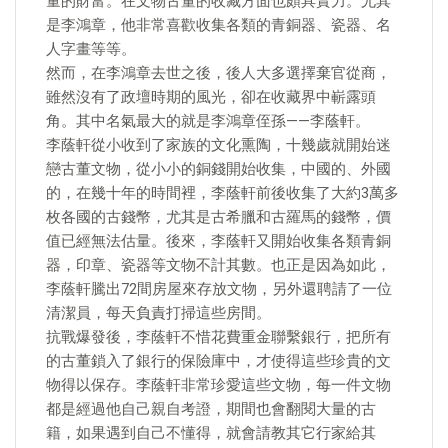
量的財富。在文物古董的收藏方面也頗具實力。尤其
是李鴻章，他非常喜歡收集各類的青銅器、瓷器、名
人字畫等等。
然而，在李鴻章去世之後，後人大多選擇棄官從商，
雖然沒有了政壇時期的風光，卻在收藏界中嶄露頭
角。其中名氣最大的就是李鴻章侄孫——李蔭軒。
李蔭軒從小收到了家族的文化熏陶，十幾歲就開始迷
戀古董文物，從小小的銅錢開始收集，中國的、外國
的，在幾十年的時間裡，李蔭軒前後收集了大約3萬多
枚各國的古錢幣，尤其是古希臘和古羅馬的錢幣，價
值已經無法估量。後來，李蔭軒又開始收集各類青銅
器，印章、瓷器等文物不計其數。也正是因為如此，
李蔭軒騰出72間房屋來存放文物，另外還聘請了一位
清潔員，每天負責打掃這些房間。
抗戰爆發後，李蔭軒不惜花費重金聯繫銀行，把所有
的古董鎖入了銀行的保險庫中，才使得這些珍貴的文
物得以保存。李蔭軒非常珍愛這些文物，每一件文物
都是經過他自己親自考證，期間也會翻閱大量的古
籍，如果遇到自己不懂得，就會請教其它行家給其