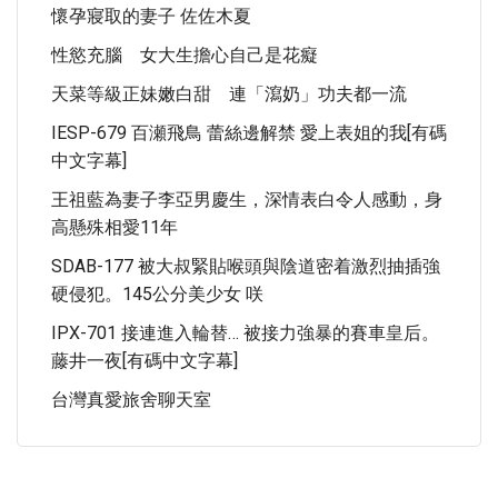
懷孕寢取的妻子 佐佐木夏
性慾充腦 女大生擔心自己是花癡
天菜等級正妹嫩白甜 連「瀉奶」功夫都一流
IESP-679 百瀬飛鳥 蕾絲邊解禁 愛上表姐的我[有碼
中文字幕]
王祖藍為妻子李亞男慶生，深情表白令人感動，身
高懸殊相愛11年
SDAB-177 被大叔緊貼喉頭與陰道密着激烈抽插強
硬侵犯。145公分美少女 咲
IPX-701 接連進入輪替… 被接力強暴的賽車皇后。
藤井一夜[有碼中文字幕]
台灣真愛旅舍聊天室