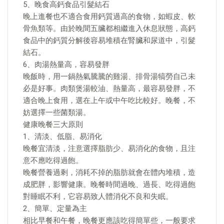
5、晚食高鈣食品引髮結石
晚上進餐也不適合食用鈣質過高的食物，如蝦皮、軟
骨魚類等。由於晚間五臟都相繼進入休息狀態，高鈣
食品中的鈣質分解後容易堆積在腎臟和尿道中，引髮
結石。
6、肉湯熱量高，容易發胖
晚飯時，用一鍋熱氣騰騰的雞湯、排骨湯犒勞自己未
必是好事。肉類煲湯較油、熱量高，最容易發胖，不
適合晚上食用，選在上午或中午吃比較好。晚餐，不
妨選擇一些菌類湯。
健康晚餐三大原則
1、清淡、低脂、易消化
晚餐宜清淡，注意選擇脂肪少、易消化的食物，且注
意不應吃得過飽。
晚餐營養過剩，消耗不掉的脂肪就會在體內堆積，造
成肥胖，影響健康。晚餐時間過晚、過長、吃得過飽
對睡眠不利，它容易致人體消化不良和失眠。
2、簡單、定量為主
相比早餐和午餐，晚餐更應該吃得簡單些，一般要求