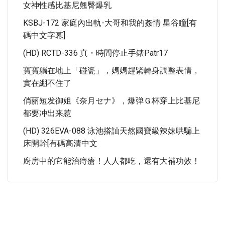
女神性感比基尼翹臀爆乳
KSBJ-172 家庭內出軌-大哥和我的姦情 星谷瞳[有
碼中文字幕]
(HD) RCTD-336 真・時間停止手錶patr17
寶寶躺在地上「碰瓷」，媽媽趕緊轉身調整表情，
實在綳不住了
俏丽短发御姐《奈月セナ》，爆弹Ｇ杯穿上比基尼
都要冲出来惹
(HD) 326EVA-088 泳池搭訕天然國寶級辣妹哄騙上
床開幹[有碼高清中文
廚房中的它能治痔瘡！人人都吃，還有大補功效！