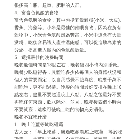
很多高血脂、超重、肥胖的人群。
4、富含色氨酸的食物
富含色氨酸的食物，其中包括五穀雜糧(小米、大豆)、
香蕉、海藻等。小米是最佳的催眠食物，因為在所有
穀物中，小米含色氨酸最為豐富，小米中還含有大量
澱粉，吃後容易讓人產生溫飽感，可以促進胰島素的
分泌，提高進入腦內的色氨酸數量。
5、選擇最佳的晚餐時間
晚餐最佳時間是18點左右，晚餐後四小時內別睡覺。
晚餐少吃睡得香，具體吃多少依每個人的身體狀況和
個人的需要而定，以自我感覺不餓為度。晚餐千萬不
能吃飽，更不能過撐。晚餐的時間最好安排在晚上18
點左右，盡量不要超過晚上八點。八點之後最好不要
再吃任何東西，飲水除外。並且，晚餐後四個小時內
不要就寢，這樣可使晚上吃的食物充分消化。
晚餐不宜吃什麼
1、晚上吃薑等於吃砒霜
古人云：「早上吃薑，勝過吃參湯;晚上吃薑，等於吃