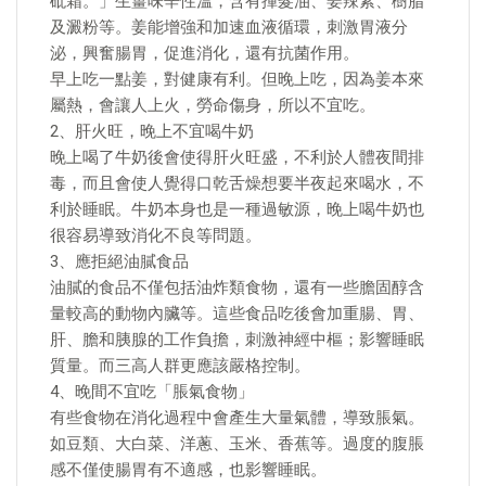
砒霜。」生薑味辛性溫，含有揮髮油、姜辣素、樹脂
及澱粉等。姜能增強和加速血液循環，刺激胃液分
泌，興奮腸胃，促進消化，還有抗菌作用。
早上吃一點姜，對健康有利。但晚上吃，因為姜本來
屬熱，會讓人上火，勞命傷身，所以不宜吃。
2、肝火旺，晚上不宜喝牛奶
晚上喝了牛奶後會使得肝火旺盛，不利於人體夜間排
毒，而且會使人覺得口乾舌燥想要半夜起來喝水，不
利於睡眠。牛奶本身也是一種過敏源，晚上喝牛奶也
很容易導致消化不良等問題。
3、應拒絕油膩食品
油膩的食品不僅包括油炸類食物，還有一些膽固醇含
量較高的動物內臟等。這些食品吃後會加重腸、胃、
肝、膽和胰腺的工作負擔，刺激神經中樞；影響睡眠
質量。而三高人群更應該嚴格控制。
4、晚間不宜吃「脹氣食物」
有些食物在消化過程中會產生大量氣體，導致脹氣。
如豆類、大白菜、洋蔥、玉米、香蕉等。過度的腹脹
感不僅使腸胃有不適感，也影響睡眠。