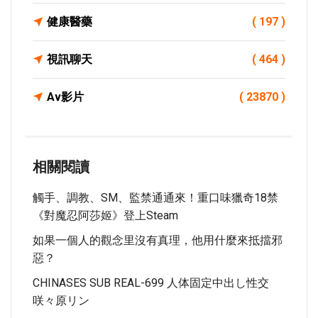
健康醫藥
( 197 )
視訊聊天
( 464 )
Av影片
( 23870 )
相關閱讀
觸手、調教、SM、監禁通通來！重口味獵奇18禁
《對魔忍阿莎姬》登上Steam
如果一個人的觀念里沒有真理，他用什麼來抵擋邪
惡？
CHINASES SUB REAL-699 人体固定中出し性交
咲々原リン