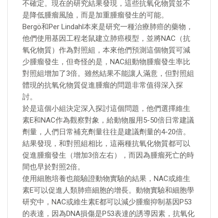
不確定。現在的研究結果發現，這些抗氧化物質並不
是降低腫瘤風險，而是加重腫瘤發生的可能。
Bergö和Per Lindahl本來是研究一種治療肺癌的藥物，
他們使用基因工程老鼠建立肺癌模型，並將NAC（抗
氧化物質）作為對照組，本來他們預測這個物質可減
少腫瘤發生，但奇怪的是，NAC組動物腫瘤發生率比
對照組增加了3倍。雖然結果不能讓人滿意，但對照組
體現的抗氧化物質促進腫瘤的問題非常值得深入探
討。
於是這個小組決定深入探討這個問題，他們選擇維生
素E和NAC作為觀察對象，給動物服用5-50倍日常建議
劑量，人們日常補充劑量往往是建議劑量的4-20倍。
結果發現，和對照組相比，這兩種抗氧化物質都可以
促進腫瘤發生（增加3倍左右），而因為腫瘤死亡的時
間也早於對照2倍。
使用細胞培養也能驗證動物實驗的結果，NAC或維生
素E可以促進人類肺癌細胞的增長。動物實驗和細胞學
研究中，NAC或維生素E都可以減少腫瘤抑制基因P53
的表達，因為DNA損傷是P53表達的誘導因素，抗氧化