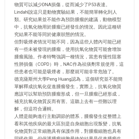
物質可以減少DNA損傷，從而減少了P53表達。
Lindahl說這只是動物實驗結果，不能簡單轉化到人
類。研究結果並不能作為預防腫瘤的建議，動物模型
中，抗氧化物用於腫瘤已經發生的情況。因此這種研
究結果不能等同於健康狀態的情況。
但對吸煙者情況可能不同，因為這些人體內可能已經
有一些未被發現的腫瘤，使用抗氧化物質可能會增加
腫瘤風險。作者特彆強調一種情況，當患有慢性阻塞
性肺損傷（COPD）時，NAC作為祛痰劑常規使用，這
些患者也可能是吸煙者，那麼就可能非常危險了。
德克薩斯州大學Peng Huang認為，這個研究並不能簡
單解釋成抗氧化促進腫瘤發生，實際上，抗氧化物質
應該可以幫助預防腫瘤形成，但一旦腫瘤已經形成，
補充抗氧化物質反而有害。這聽上去有一些難以理
解，但這符合邏輯。
人體是能夠進行主動調節的體系，腫瘤發生從整體上
看和其他疾病的最大區別是自身細胞出現叛變，抗氧
化物質對正常細胞具有保護作用，對腫瘤細胞也具有
同樣作用，但保護腫瘤細胞最終的結果是促進腫瘤生