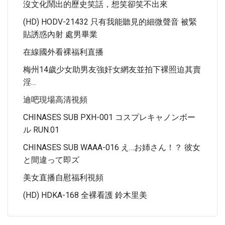
沒文化鬧出的歷史笑話，想笑卻笑不出來
(HD) HODV-21432 只有我能聽見的細微聲音 被緊
貼誘惑內射 處男畢業
在線國外看裸福利直播
梅州14歲少女助男友強奸女網友並拍下裸照迫其賣
淫…
迪吧現場高清視頻
CHINASES SUB PXH-001 コスプレキャノンボー
ル RUN.01
CHINASES SUB WAAA-016 え…お姉さん！？ 彼女
と間違って即ズ
美女直播自慰福利視頻
(HD) HDKA-168 全裸看護 鈴木里美