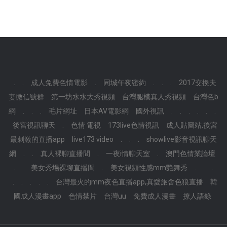
.
.
成人免費色情電影
.
同城午夜密約
.
.
.
2017交換夫
妻微信號群
第一坊水水大秀視頻
台灣腿模真人秀視頻
台灣色b
網
.
.
.
毛片網址
日本AV電影網
國外視訊
.
.
.
.
.
.
後宮視訊聊天
.
色情 電視
173live色情視訊
成人貼圖站,後宮
最刺激的直播app
live173 video
.
.
.
showlive影音視訊聊天
網
.
.
真人裸聊直播間
.
一夜i情聊天室
.
澳門色情業論壇
.
.
美女秀場裸聊直播間
.
美女視頻性感mm艷舞秀
.
.
.
.
.
.
.
.
台灣最火的mm夜色直播app,真愛旅舍色狼直播
韓
國成人漫畫app
色情禁片
台灣uu
免費成人漫畫
撩人語錄