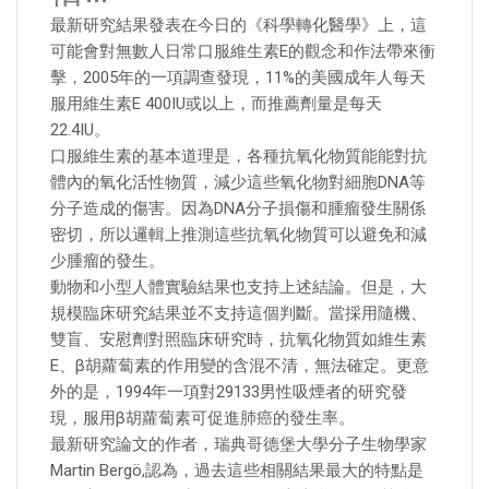
最新研究結果發表在今日的《科學轉化醫學》上，這
可能會對無數人日常口服維生素E的觀念和作法帶來衝
擊，2005年的一項調查發現，11%的美國成年人每天
服用維生素E 400IU或以上，而推薦劑量是每天
22.4IU。
口服維生素的基本道理是，各種抗氧化物質能能對抗
體內的氧化活性物質，減少這些氧化物對細胞DNA等
分子造成的傷害。因為DNA分子損傷和腫瘤發生關係
密切，所以邏輯上推測這些抗氧化物質可以避免和減
少腫瘤的發生。
動物和小型人體實驗結果也支持上述結論。但是，大
規模臨床研究結果並不支持這個判斷。當採用隨機、
雙盲、安慰劑對照臨床研究時，抗氧化物質如維生素
E、β胡蘿蔔素的作用變的含混不清，無法確定。更意
外的是，1994年一項對29133男性吸煙者的研究發
現，服用β胡蘿蔔素可促進肺癌的發生率。
最新研究論文的作者，瑞典哥德堡大學分子生物學家
Martin Bergö,認為，過去這些相關結果最大的特點是