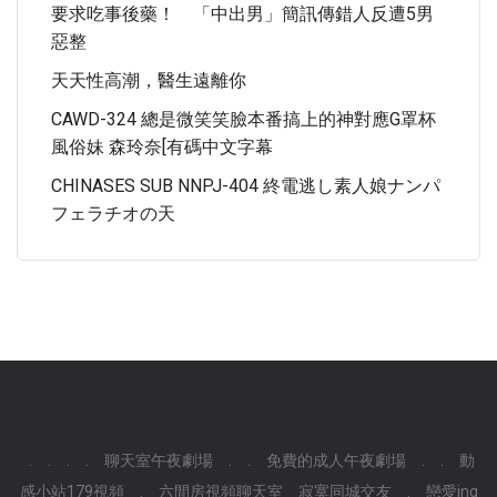
要求吃事後藥！ 「中出男」簡訊傳錯人反遭5男
惡整
天天性高潮，醫生遠離你
CAWD-324 總是微笑笑臉本番搞上的神對應G罩杯
風俗妹 森玲奈[有碼中文字幕
CHINASES SUB NNPJ-404 終電逃し素人娘ナンパ
フェラチオの天
.
.
.
.
聊天室午夜劇場
.
.
免費的成人午夜劇場
.
.
動
感小站179視頻
.
六間房視頻聊天室
寂寞同城交友
.
戀愛ing