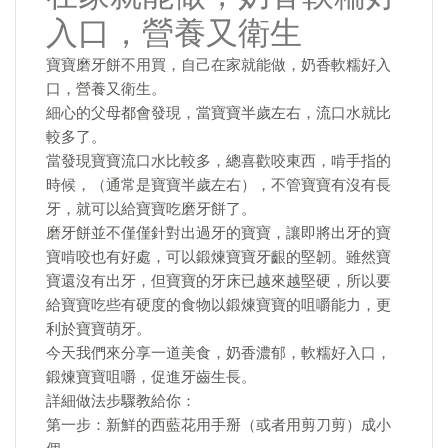
入口，營養又衛生
寶寶磨牙餅不用買，自己在家就能做，奶香軟糯好入
口，營養又衛生。
細心的父母都會發現，當寶寶半歲左右，流口水就比
較多了。
當發現寶寶流口水比較多，總喜歡咬東西，啃手指的
時候，（通常是寶寶半歲左右），不管寶寶有沒有長
牙，就可以給寶寶吃磨牙餅了。
磨牙餅並不僅僅針對出過牙的寶寶，讓即將出牙的寶
寶啃咬也有好處，可以鍛煉寶寶牙齦的堅韌。雖然寶
寶還沒有出牙，但寶寶的牙床已越來越堅硬，所以要
給寶寶吃些有硬度的食物以鍛煉寶寶的咀嚼能力，更
利於寶寶萌牙。
今天我們來分享一道美食，奶香濃郁，軟糯好入口，
鍛煉寶寶咀嚼，促進牙齒生長。
詳細做法步驟教給你：
第一步：新鮮的西藍花用手掰（或者用剪刀剪）成小