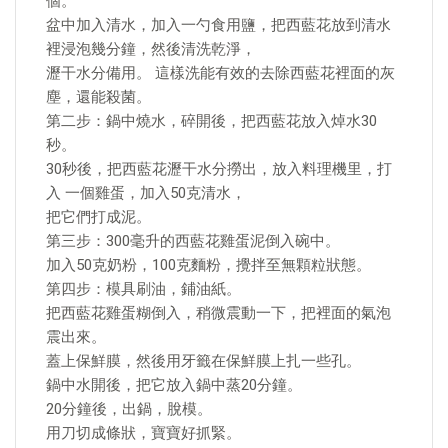
個。
盆中加入清水，加入一勺食用鹽，把西藍花放到清水
裡浸泡幾分鐘，然後清洗乾淨，
瀝干水分備用。 這樣洗能有效的去除西藍花裡面的灰
塵，還能殺菌。
第二步：鍋中燒水，碎開後，把西藍花放入焯水30
秒。
30秒後，把西藍花瀝干水分撈出，放入料理機里，打
入 一個雞蛋，加入50克清水，
把它們打成泥。
第三步：300毫升的西藍花雞蛋泥倒入碗中。
加入50克奶粉，100克麵粉，攪拌至無顆粒狀態。
第四步：模具刷油，鋪油紙。
把西藍花雞蛋糊倒入，稍微震動一下，把裡面的氣泡
震出來。
蓋上保鮮膜，然後用牙籤在保鮮膜上扎一些孔。
鍋中水開後，把它放入鍋中蒸20分鐘。
20分鐘後，出鍋，脫模。
用刀切成條狀，寶寶好抓緊。