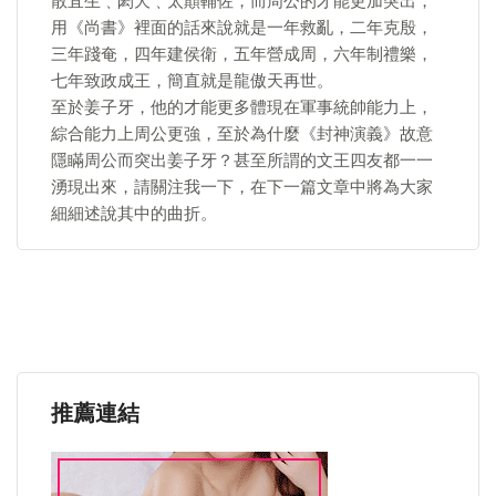
散宜生﹑閎夭﹑太顛輔佐，而周公的才能更加突出，
用《尚書》裡面的話來說就是一年救亂，二年克殷，
三年踐奄，四年建侯衛，五年營成周，六年制禮樂，
七年致政成王，簡直就是龍傲天再世。
至於姜子牙，他的才能更多體現在軍事統帥能力上，
綜合能力上周公更強，至於為什麼《封神演義》故意
隱瞞周公而突出姜子牙？甚至所謂的文王四友都一一
湧現出來，請關注我一下，在下一篇文章中將為大家
細細述說其中的曲折。
推薦連結