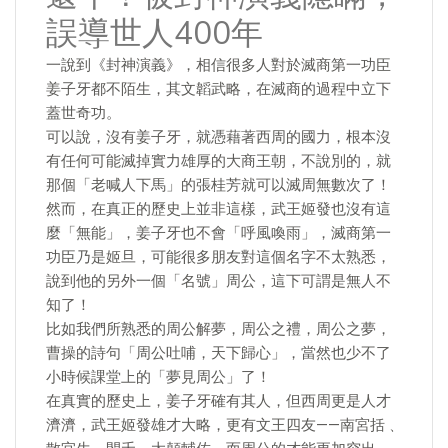
誤導世人400年
一說到《封神演義》，相信很多人對於滅商第一功臣
姜子牙都不陌生，其文韜武略，在滅商的過程中立下
蓋世奇功。
可以說，沒有姜子牙，就憑藉著西周的國力，根本沒
有任何可能滅掉實力雄厚的大商王朝，不說別的，就
那個「老喊人下馬」的張桂芳就可以滅周無數次了！
然而，在真正的歷史上並非這樣，武王姬發也沒有這
麼「無能」，姜子牙也不會「呼風喚雨」，滅商第一
功臣乃是姬旦，可能很多朋友對這個名字不太熟悉，
說到他的另外一個「名號」周公，這下可謂是無人不
知了！
比如我們所熟悉的周公解夢，周公之禮，周公之夢，
曹操的詩句「周公吐哺，天下歸心」，當然也少不了
小時候課堂上的「夢見周公」了！
在真實的歷史上，姜子牙確有其人，但西周更是人才
濟濟，武王姬發雄才大略，更有文王四友——南宮括﹑