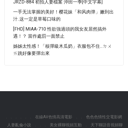
JRZD-884 初拍人妻檔案 沖田一季[中文字幕]
一手无法掌握的美好！樱花妹「和风肉弹」嫩到出
汁..这一定是草莓口味的
[FHD] MIAA-710 性欲強過頭的我女友居然搞外
遇！？ 當作處罰一面禁止
姊姊太性感！「核彈級木瓜奶」衣服包不住...ㄉㄨ
ㄞ跳好像要彈出來
.
.
.
.
.
.
在線AV色情高清電影
.
.
色色色情性交電影網
人妻亂倫小說
.
.
.
美女裸聊視頻互動
.
天下聊語音視頻聊