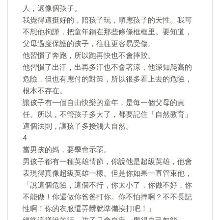
人，還像個孩子。
我覺得這挺好的，陪孩子玩，順應孩子的天性。我可
不想他拘謹，把童年鎖在那些條條框框里。要知道，
父母過度保護的孩子，往往更容易受傷。
他習慣了奔跑，所以跑再快也不會摔跤。
他習慣了出汗，出再多汗也不會著涼，他深知爬高的
危險，但也有應付的對策，所以很多看上去的危險，
根本不存在。
讓孩子有一個自由快樂的童年，是每一個父母的責
任。所以，不管孩子多大了，都要記住「自然教育」
這個法則，讓孩子多接觸大自然。
4
當男孩的媽，要學會示弱。
男孩子都有一種英雄情節，你說他是超級英雄，他會
表現得真像超級英雄一樣。但是你如果一直管束他，
「說這個危險，這個不行，你太小了，你做不好，你
不能做！你還做你爸爸打你。你不怕摔啊？不不長記
性啊！你的衣服還弄髒就準備挨打吧！」