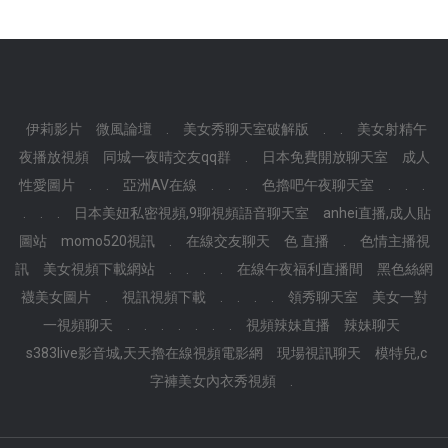
伊莉影片
微風論壇
.
美女秀聊天室破解版
.
.
美女射精午
夜播放視頻
同城一夜晴交友qq群
.
日本免費開放聊天室
成人
性愛圖片
.
.
亞洲AV在線
.
.
.
色擼吧午夜聊天室
.
.
.
.
.
.
日本美妞私密視頻,9聊視頻語音聊天室
anhei直播,成人貼
圖站
momo520視訊
.
在線交友聊天
色 直播
.
色情主播視
訊
美女視頻下載網站
.
.
.
.
在線午夜福利直播間
黑色絲網
襪美女圖片
.
視訊視頻下載
.
.
.
.
領秀聊天室
美女一對
一視頻聊天
.
.
.
.
.
.
.
視頻辣妹直播
辣妹聊天
s383live影音城,天天擼在線視頻電影網
現場視訊聊天
模特兒,c
字褲美女內衣秀視頻
.