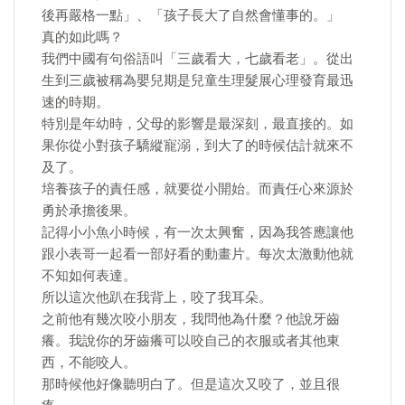
後再嚴格一點」、「孩子長大了自然會懂事的。」
真的如此嗎？
我們中國有句俗語叫「三歲看大，七歲看老」。從出
生到三歲被稱為嬰兒期是兒童生理髮展心理發育最迅
速的時期。
特別是年幼時，父母的影響是最深刻，最直接的。如
果你從小對孩子驕縱寵溺，到大了的時候估計就來不
及了。
培養孩子的責任感，就要從小開始。而責任心來源於
勇於承擔後果。
記得小小魚小時候，有一次太興奮，因為我答應讓他
跟小表哥一起看一部好看的動畫片。每次太激動他就
不知如何表達。
所以這次他趴在我背上，咬了我耳朵。
之前他有幾次咬小朋友，我問他為什麼？他說牙齒
癢。我說你的牙齒癢可以咬自己的衣服或者其他東
西，不能咬人。
那時候他好像聽明白了。但是這次又咬了，並且很