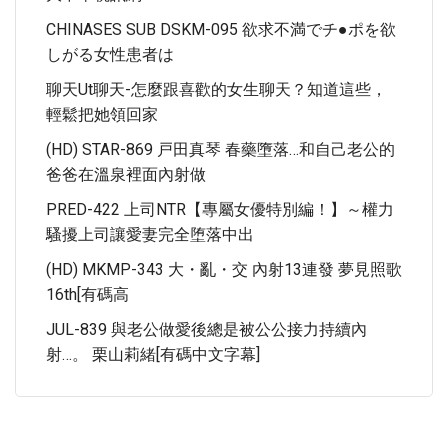
CHINASES SUB DSKM-095 欲求不満でチ●ポを欲
しがる女性患者は
聊天ut聊天-怎麼跟喜歡的女生聊天？知道這些，
輕鬆把她領回家
(HD) STAR-869 戸田真琴 春藥墮落…和自己老公的
爸爸在溫泉裡面內射做
PRED-422 上司NTR【專屬女優特別編！】～權力
騷擾上司讓愛妻完全堕落中出
(HD) MKMP-343 大・亂・交 內射13連發 夢見照歌
16th[有碼高
JUL-839 與老公做愛後總是被公公接力持續內
射…。 栗山莉緒[有碼中文字幕]