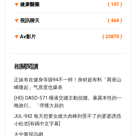
健康醫藥
( 197 )
視訊聊天
( 464 )
Av影片
( 23870 )
相關閱讀
正妹有在健身等级94不一样！身材超有料「两座山
峰隆起」气质度也爆表
(HD) DASD-571 唾液交纏主動扭腰。暴露本性的一
晚旅行。 「俘獲大叔的
JUL-942 每天想要女婿大肉棒到受不了的婆婆誘惑
小松杏[有碼中文字幕]
大中華視訊網