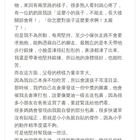
物，來回有兩里路的樣子。很多熟人看到就心疼了，
有一位奶奶跟我說「這麼小的孩子，不能走，長大後
關節會疼！」「你怎麼對孩子這麼要求啊！太嚴
了！」
但是我不為所動，每周堅持。至少小傢伙走路不會要
求抱抱，能夠憑藉自己的腳走。最難忘的是冬天帶他
步行鍛煉，小臉蛋凍得紅彤彤的，鼻涕都凍了出來。
我還是帶著他堅持鍛煉。所以他的身體很好，也能吃
苦。
而在這方面，父母的榜樣力量非常大。
因為我自己本身不怕吃苦，所以會讓孩子耳濡目染。
那時候，我們自己在倉庫發送一些中獎的圖書，他會
催我去倉庫打包，說要像樂迪一樣去送包裹，因為很
多小朋友在爸爸這買了書，要趕緊送給他們看。
很多媽媽會發現由我親自發的部分包裹，很多快遞單
沒有貼端正，那就是小小魚親自貼的傑作，因為小手
的動作精準度還不夠。
可是他堅持幫我做一些活。