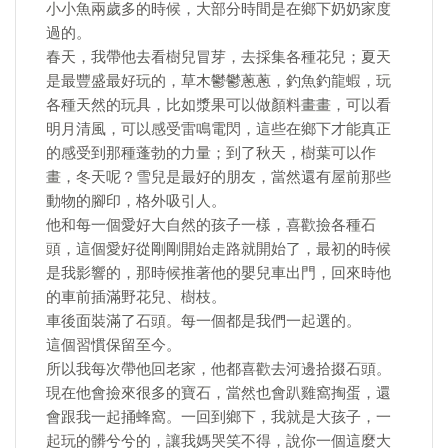
小小魚兩歲多的時候，大部分時間是在鄉下奶奶家度
過的。
春天，我帶他去看樹兒冒芽，去採集各種花兒；夏天
是最豐盛最好玩的，草木鬱鬱蔥蔥，釣魚釣龍蝦，玩
各種天然的玩具，比如漿果可以做顏料畫畫，可以看
明月清風，可以感受雷鳴電閃，這些在鄉下才能真正
的感受到那種蓬勃的力量；到了秋天，樹葉可以作
畫，冬天呢？雪兒是最好的朋友，當然還有屋前那些
動物的腳印，格外吸引人。
他和每一個愛好大自然的孩子一樣，喜歡撿各種石
頭，這個愛好從剛剛開始走路就開始了，最初的時候
是我影響的，那時候推著他的嬰兒車出門，回來時他
的車前插滿野花兒、樹枝。
車後面裝滿了石頭。每一個都是我們一起選的。
這個習慣保留至今。
所以我每次帶他回老家，他都喜歡去河邊拾掇石頭。
現在他會撿來很多的寶石，當然也會趴雞窩掏蛋，還
會跟我一起捅蜂窩。一回到鄉下，我就是大孩子，一
起玩的髒兮兮的，讓我媽哭笑不得，說你一個這麼大