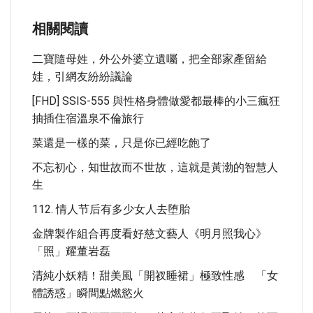
相關閱讀
二寶隨母姓，外公外婆立遺囑，把全部家產留給
娃，引網友紛紛議論
[FHD] SSIS-555 與性格身體做愛都最棒的小三瘋狂
抽插住宿溫泉不倫旅行
菜還是一樣的菜，只是你已經吃飽了
不忘初心，知世故而不世故，這就是黃渤的智慧人
生
112. 情人节后有多少女人去堕胎
金牌製作組合再度看好慈文藝人《明月照我心》
「照」耀董岩磊
清純小妖精！甜美風「開衩睡裙」極致性感 「女
體誘惑」瞬間點燃慾火