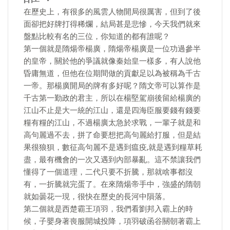
在歷史上，有很多的風雲人物開局很厲害，但到了後
面卻把好牌打得稀爛，結局甚是悲慘，今天我們就來
盤點比較有名的三位，你知道的都有誰呢？
第一個就是隋煬帝楊廣，隋煬帝楊廣是一位功過參半
的皇帝，關於他的爭議就像秦始皇一樣多，有人說他
昏庸無道，但他在位期間做的貢獻足以為被稱為千古
一帝。那楊廣開局的牌有多好呢？隋文帝可以算作是
千古第一勤政的君主，所以在楊堅駕崩後留給楊廣的
江山不止是大一統的江山，還是四海臣服要錢有錢要
糧有糧的江山，不過楊廣太急於求戰，一輩子就是和
高句麗過不去，拼了命要想把高句麗給打服，但是結
果很狼狽，數征高句麗不是遇到瘟疫,就是遇到糧草耗
盡，最有機會的一次又遇到內部暴亂。這不禁讓我們
懂得了一個道理，二代只要不折騰，那就啥事都沒
有，一折騰就完蛋了。在來隋煬帝手中，強盛的隋朝
就如曇花一現，很快在歷史的長河中隕落。
第二個就是西楚霸王項羽，我們看劉邦入霸上的時
候，子嬰身著喪服開城投降，項羽破函谷關朝著霸上