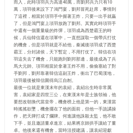
而入，此時項羽兵力高達40萬，而劉邦兵力只有10
萬，項羽後來設下了鴻門宴，劉邦冒死赴席，事情到
了這裡，相當於項羽手中握著王炸，只要一出手就贏
了，但是鴻門宴上項羽放跑了劉邦。其實此時項羽手
中還有一個重量級的炸彈，項羽成為西楚霸王的時
候，兵仙韓信還在項軍中，一直想謀取一個帶兵打仗
的機會，但是項羽就是不給他，秦滅後項羽成了西楚
霸王，分封諸侯，天下暫定，不用打仗了。韓信在項
羽這失去了機會，只能跑到劉邦那邊，最後成為了兵
馬大元帥。項羽相當於拿著王炸不用，偷偷塞給了對
手劉邦，劉邦靠著韓信這副王炸，衝出了巴蜀漢地，
項羽最後被韓信圍得烏江自刎。
最後一位就是東漢末年的袁紹，袁紹出生時非常厲
害，袁紹家是四世三公，在東漢末年是士族領袖，他
要想改朝換代當皇帝，機會榜上他是第一的，東漢當
時搖搖欲墜，機會擺在了他的面前，但他一手詭譎操
作，把天牌打成了爛牌。何進讓他誅殺太監，他不敢
下手，並且邀請董卓進京，結果將京師拱手讓給了董
卓。他後來還有機會，當時沮授建議，讓袁紹迎獻