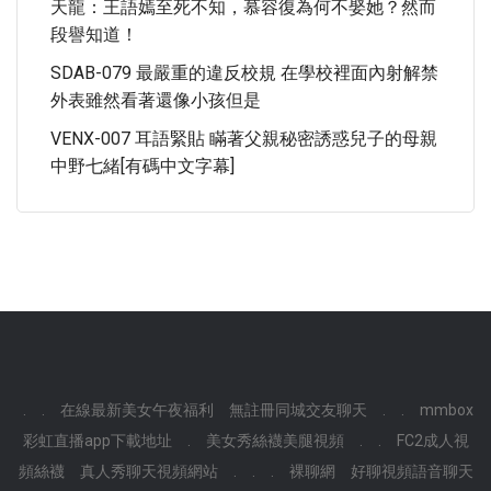
天龍：王語嫣至死不知，慕容復為何不娶她？然而
段譽知道！
SDAB-079 最嚴重的違反校規 在學校裡面內射解禁
外表雖然看著還像小孩但是
VENX-007 耳語緊貼 瞞著父親秘密誘惑兒子的母親
中野七緒[有碼中文字幕]
.
.
在線最新美女午夜福利
無註冊同城交友聊天
.
.
mmbox
彩虹直播app下載地址
.
美女秀絲襪美腿視頻
.
.
FC2成人視
頻絲襪
真人秀聊天視頻網站
.
.
.
裸聊網
好聊視頻語音聊天