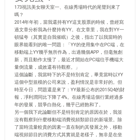
173視訊美女聊天室一、在線秀場時代的尾聲到來了
嗎？
2014年年初，當我還持有YY這支股票的時候，曾經寫
過文章分析我為什麼持有YY。在文章里，我在對YY一
頓猛夸（其實是自我催眠）之後，指出了以我當時的
眼界能看到的唯一問題：「YY的使用集中在PC端，在
移動端上YY幾乎無所作為，出過幾個APP，但毫無創
新，而且動作太慢了，最近才開始在PC端往手機端大
量倒流量，成效還有待觀察。」
這個論斷，我當時下的不是特別肯定，畢竟當時以YY
這個中型規模的公司來說，盈利情況是非常好的。但
時至今日，問題還是來了：YY最新公布的2015Q4的財
報，凈利潤同比下降了4%。在線秀場這個行業經過多
年的發展，競爭白熱化，幾乎已經飽和了。
另一個我下此論斷但不是特別肯定的原因在於，我並
沒有觀察到什麼移動端消費視頻類節目的新場景。除
了當時流量較貴的因素一直在制約其發展之外，移動
端視頻節目的消費方式其實就是老樣子，無非是在坐