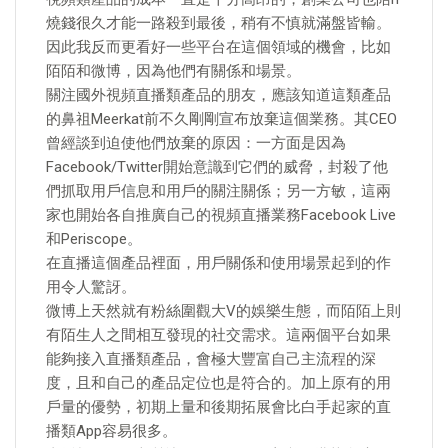
燒錢很久才能一路殺到最後，稍有不慎就滿盤皆輸。
因此我反而更看好一些平台在這個領域的機會，比如
陌陌和微博，因為他們有關係和場景。
關注國外視頻直播類產品的朋友，應該知道這類產品
的鼻祖Meerkat前不久剛剛宣布放棄這個業務。其CEO
曾經談到迫使他們放棄的原因：一方面是因為
Facebook/Twitter開始意識到它們的威脅，封殺了他
們抓取用戶信息和用戶的關注關係；另一方敏，這兩
家也開始各自推廣自己的視頻直播業務Facebook Live
和Periscope。
在直播這個產品裡面，用戶關係和使用場景起到的作
用令人驚訝。
微博上天然就有粉絲圍觀大V的娛樂生態，而陌陌上則
有陌生人之間相互發現的社交需求。這兩個平台如果
能夠接入直播類產品，會極大豐富自己主流程的深
度，且和自己的產品定位也是符合的。加上原有的用
戶量的優勢，初期上量和後期拓展會比白手起家的直
播類App容易很多。