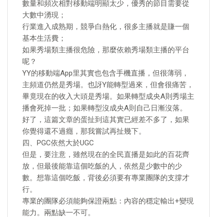
數量和頻次相對移動端明顯太少，優秀的節目需要從
大數中湧現；
行業進入成熟期，競爭白熱化，很多主播就是賺一個
基本生活費；
如果秀場類主播很危險，那麼依賴秀場類主播的平台
呢？
YY的移動端App里其實也包含手機直播，但很薄弱，
主頻道仍然是秀場。也訝Y能轉型過來，但會很痛苦，
畢竟現在的收入大頭是秀場。如果轉型成央A則秀場主
播會死掉一批；如果轉型沒成央A則自己日漸沒落。
好了，這篇文章的蛋扯到這其實已經差不多了，如果
你覺得還不過癮，那我嘗試再扯幾下。
四、PGC依然大於UGC
但是，要注意，雖然現在的全民直播是如此的百花齊
放，但最後能靠這個吃飯的人，依然是少數中的少
數。想靠這個吃飯，背後必須要有專業團隊的支撐才
行。
專業的團隊必須能夠保證兩點：內容的穩定輸出+變現
能力。兩點缺一不可。