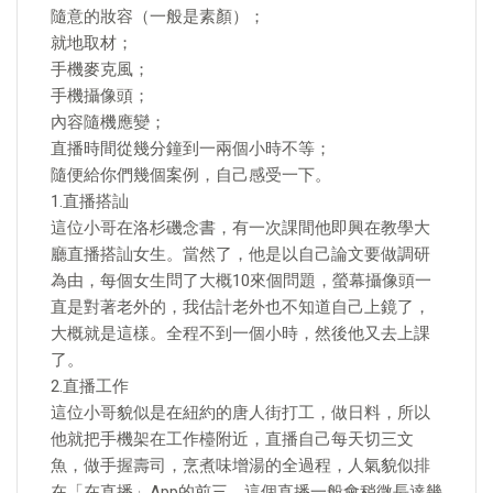
隨意的妝容（一般是素顏）；
就地取材；
手機麥克風；
手機攝像頭；
內容隨機應變；
直播時間從幾分鐘到一兩個小時不等；
隨便給你們幾個案例，自己感受一下。
1.直播搭訕
這位小哥在洛杉磯念書，有一次課間他即興在教學大
廳直播搭訕女生。當然了，他是以自己論文要做調研
為由，每個女生問了大概10來個問題，螢幕攝像頭一
直是對著老外的，我估計老外也不知道自己上鏡了，
大概就是這樣。全程不到一個小時，然後他又去上課
了。
2.直播工作
這位小哥貌似是在紐約的唐人街打工，做日料，所以
他就把手機架在工作檯附近，直播自己每天切三文
魚，做手握壽司，烹煮味增湯的全過程，人氣貌似排
在「在直播」App的前三。這個直播一般會稍微長達幾