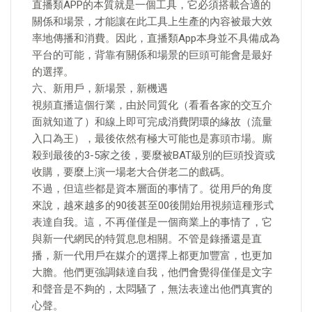
直播類APP的本質就是一個工具，它必須搭載合適的
關係和場景，才能讓在此工具上生產的內容被最大效
率地傳播和消費。因此，直播類App本身並不具備成為
平台的可能，背靠有關係和場景的巨頭可能會是最好
的選擇。
六、新用戶，新場景，新機遇
視頻直播這個行業，由於同質化（看看各家的交互介
面就知道了）和線上即可完成消費閉環的緣故（流量
入口為王），最後依然有極大可能也是寡頭市場。廝
殺到最後的3-5家之後，要麼被BAT級別的巨頭投資或
收購，要麼上演一場老大合併老二的戲碼。
不過，但這些都是資本層面的事情了。從用戶的角度
來說，越來越多的90後甚至00後開始用視頻這種形式
表達自我。這，不再僅僅是一個商業上的事情了，它
與新一代網民的特質息息相關。不管是錄播還是直
播，新一代用戶在媒介的選擇上都更加豐富，也更加
大膽。他們更強調錶達自我，他們會覺得僅僅是文字
和聲音是不夠的，太悶騷了，無法表達出他們真實的
心聲。