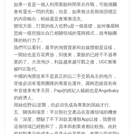
如果一直是一個人利用業餘時間單兵作戰，可能偶爾
會有靈光一閃的亮點，但是，如果無法長期保證穩定
的內容輸出，粉絲還是會漸漸流失。
變現方面，打賞的收入也野u是一個基礎，如何像羅輯
思維一樣挖掘出自己相關領域的電商模式，就考驗團
隊的執行力了。
我們可以看到，最早的淘寶賣家和自媒體都是這樣，
一開始也是百花齊放，到後來，業餘的已經干不過專
業的了。大浪淘沙，利益越來越可觀之後，UGC漸漸
被PGC取代。
中國的淘寶從來不是真正的以二手交易為主的地方，
背後必須有電商團隊的專業化運作。羅輯思維當初有
申音後來有李天田，Papi的經紀人楊銘也是Angelbaby
的經濟人。
屌絲也野i以逆襲，但必須先成為專業的屌絲才行。
五、關係和場景：平台類社交產品在直播領域的機會
在「深度」體驗了不下30款直播類App以後，我覺得
這個領域已經飽和了，資本和創業者都比較熱。由於
視頻類產品的成本一直是十分高昂的，創業公司也陪n