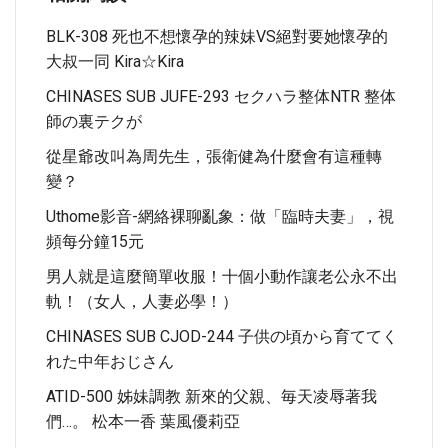
BLK-308 死也不想懷孕的辣妹VS絕對要她懷孕的
大叔一同 Kira☆kira
CHINASES SUB JUFE-293 セクハラ整体NTR 整体
師の裏テクが
從星爺改叫為周先生，張衛健為什麼會有這種轉
變？
Uthome影音-網絡裸聊亂象：做「臨時夫妻」，視
頻每分鐘15元
男人就是這麼簡單收服！十個小動作讓老公永不出
軌！（女人，人妻必學！）
CHINASES SUB CJOD-244 子供の頃から育ててく
れた中年おじさん
ATID-500 姊妹調教 新來的父親、毎天凌辱著我
們…。 松本一香 葉風優莉亞