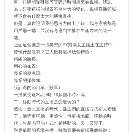
車、排隊和咖啡廳等等碎片時間用來看視頻。我認
為，只要這樣的場景不發生大的變化，視頻直播領域
就不會有什麼太大的機會產生。
但是，事實證明我的思考方向出了錯：我考慮的都是
用戶那一端，並沒有考慮到主播在生產內容的這一
端。
上面這個圖是一張典型的YY秀場女主播正在主持中。
發現什麼沒有？它大概有這樣幾個特徵：
精緻的妝容;
用心的布景;
專業的麥克風;
專業的攝像頭;
設計過的節目單（歌單）；
一播就長達2個小時-10多個小時不等。
二、移動時代的直播是怎麼玩的？
然而，全民直播的時代，播主們的直播方式卻大變樣
了，他們更移動，更隨性，也更接地氣。移動的時
代，生產內容的方式也是移動的。天，又變了。
對應前面的秀場主播，移動直播有這樣幾個特徵：