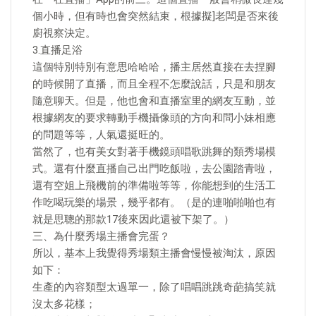
個小時，但有時也會突然結束，根據擬]老闆是否來後
廚視察決定。
3.直播足浴
這個特別特別有意思哈哈哈，播主居然直接在去捏腳
的時候開了直播，而且全程不怎麼說話，只是和朋友
隨意聊天。但是，他也會和直播室里的網友互動，並
根據網友的要求轉動手機攝像頭的方向和問小妹相應
的問題等等，人氣還挺旺的。
當然了，也有美女對著手機鏡頭唱歌跳舞的類秀場模
式。還有什麼直播自己出門吃飯啦，去公園踏青啦，
還有空姐上飛機前的準備啦等等，你能想到的生活工
作吃喝玩樂的場景，幾乎都有。（是的連啪啪啪也有
就是思聰的那款17後來因此還被下架了。）
三、為什麼秀場主播會完蛋？
所以，基本上我覺得秀場類主播會慢慢被淘汰，原因
如下：
生產的內容類型太過單一，除了唱唱跳跳奇葩搞笑就
沒太多花樣；