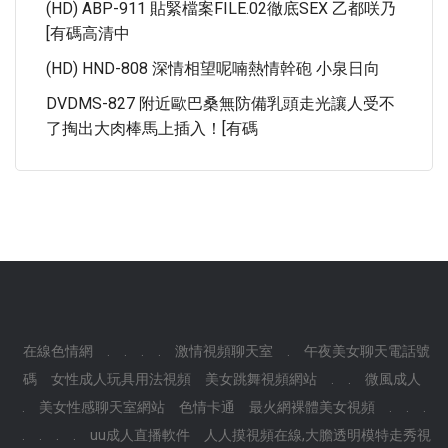
(HD) ABP-911 貼緊檔案FILE.02徹底SEX 乙都咲乃
[有碼高清中
(HD) HND-808 深情相望呢喃熱情幹砲 小泉日向
DVDMS-827 附近歐巴桑無防備乳頭走光讓人受不
了掏出大肉棒馬上插入！[有碼
在線色情網
.
.
.
.
激情視頻聊天室
.
午夜美女聊天電話號
碼
女性成人玩具用法視頻
美女跳舞視頻網站
.
.
微風成人
.
美女性感聊天室網站
色情卡通
最火網裸體美女視頻
.
.
.
.
.
.
.
uu成人直播軟件
人人摸視頻在線,大膽透明模特走秀視