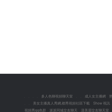
.
.
.
.
多人色聊視頻聊天室
.
.
成人女主播網
.
.
美女主播真人秀網,都秀視頻社區下載
Show 視訊
視頻秀qq色群
派派同城交友聊天
漾美眉交友聊天室