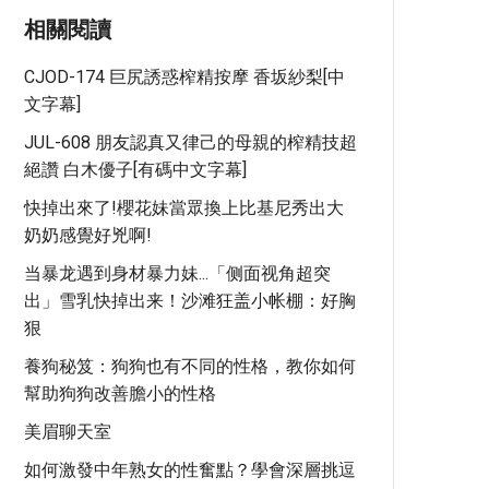
相關閱讀
CJOD-174 巨尻誘惑榨精按摩 香坂紗梨[中
文字幕]
JUL-608 朋友認真又律己的母親的榨精技超
絕讚 白木優子[有碼中文字幕]
快掉出來了!櫻花妹當眾換上比基尼秀出大
奶奶感覺好兇啊!
当暴龙遇到身材暴力妹...「侧面视角超突
出」雪乳快掉出来！沙滩狂盖小帐棚：好胸
狠
養狗秘笈：狗狗也有不同的性格，教你如何
幫助狗狗改善膽小的性格
美眉聊天室
如何激發中年熟女的性奮點？學會深層挑逗