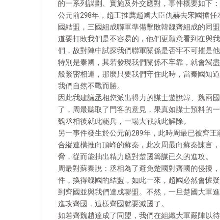
的一系列謀劃、實施及外交應對，事件概要如下：
公元前298年，趙王推薦趙國大臣仇赫去宋國擔
國結盟，三國組成聯軍準備擊敗韓魏齊組成的同盟
道要打敗我們是不容易的，他們更願意看到在與我
們，故對陣中試探我們聯軍關係是否牢不可摧是他
特別是秦國，其若發現我們關係不牢靠，就會竭盡
般緊密相連，那麼只要我們守住此時，當秦國知道
我們自然不戰而勝。
因此我建議丞相您派出得力的謀士遊說韓、魏兩國
了，周最聽取了門客的意見，果真如謀士預料的一
魏丞相後就此罷兵，一場大戰就此解除。
另一事件發生於公元前289年，此時周最已被齊
合縱連橫推向頂峰的蘇秦，此次周最向蘇秦諫言，
脅，從而能抽出精力應對楚國籌謀已久的進攻。
周最對蘇秦說：丞相為了避免楚國對齊國的侵擾，
件，換得魏國的結盟，如此一來，趙國必然會懷疑
到齊國並與我們達成聯盟。不然，一旦楚國大軍進
進攻齊國，這樣齊國就要滅國了。
如若齊魏趙達成了同盟，我們在組織大軍嚴陣以待