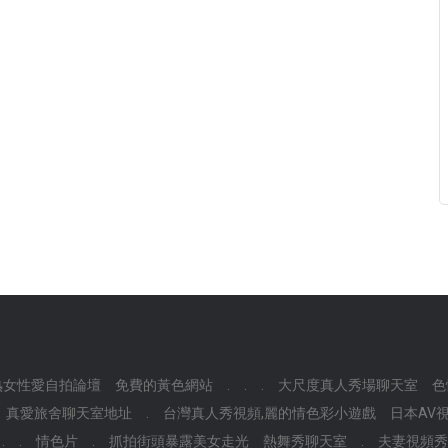
熟女性愛自拍論壇
免費的黃色網站
.
.
.
大尺度真人秀場聊天室
色
真愛旅舍聊天室地址
.
台灣真人秀視頻,麗的情色彩小遊戲
日本AV
.
.
情色片
.
抓拍街頭暴露美女走光
熱舞秀聊天室
.
夫妻視頻秀