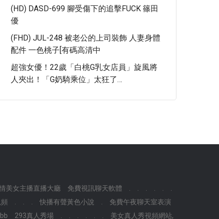
(HD) DASD-699 腳受傷下的追擊FUCK 篠田
優
(FHD) JUL-248 被老公的上司裝飾 人妻身體
配件 一色桃子[有碼高清中
超強女優！22歲「白桃G乳女店員」旋風將
人夾出！「G奶騎乘位」太狂了…
情美女主播直播大廳
免費視訊聊天軟體
.
.
.
.
.
.
視頻
.
.
.
快播有聲黃色小說
.
免費午夜聊天室表演
bb
293真人秀場
.
.
.
.
.
.
美女真人秀視頻網站,