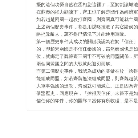
擾的這個功勞自然在丞相您這裡了，至於割讓城池
在蘇秦的竭力勸諫下，齊王也了解楚國作為經濟軍
如若趙楚兩國一起攻打齊國，則齊國真可能就亡國
上述兩個歷史事件，都是用謀略挫敗了其它諸侯的
略挫敗敵人，萬不得已情況下才能使用軍隊。
第一個歷史事件其成功的關鍵我認為在於「信任」
的，即趙宋兩國是不信任秦國的，當然秦國也是如
位，就綁定了魏韓齊三國牢不可破的同盟關係，所
兩個同盟國之間的大戰就此迎刃而解。
而第二個歷史事件，我認為成功的關鍵在於「捨得
能組成同盟，如若齊魏無法組成同盟，則齊魏趙就
大軍事強國的進攻，齊國就可能滅亡。正是因為齊
借鑒歷史，回應現在，「捨得與信任」未嘗不是如
信任你的夥伴，你的團隊？當你有所收穫，是不是