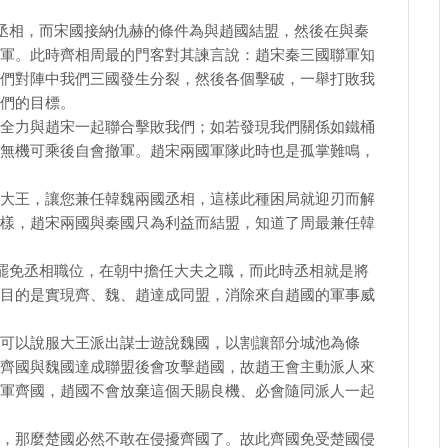
任丞相，而宋國接納仇赫的條件為與趙國結盟，然後在與秦
軍。此時齊相周最的門客對其諫言說：趙宋秦三國聯軍知
們對陣中我們三國發生分裂，然後各個擊破，一舉打敗我
們的目標。
全力與趙宋一起聯合擊敗我們；如若發現我們關係如鐵桶
無機可乘後自會撤軍。趙宋兩國軍隊此時也是孤掌難鳴，
大王，讓您兼任韓魏兩國丞相，這樣此種困局就迎刃而解
樣，趙宋兩國與秦國只為利益而結盟，知道了周最兼任韓
王罷免丞相職位，在朝中擔任大夫之職，而此時丞相就是將
目的是實現齊、魏、趙達成同盟，消除來自趙國的軍事威
可以說服大王派出謀士遊說魏國，以割讓部分城池為條
齊國與魏國達成聯盟後會攻擊趙國，故趙王會主動派人來
軍齊國，趙國不會放棄這個天賜良機、必會隨同派人一起
，那麼楚國必然不敢在侵擾齊國了。故此齊國免受楚國侵