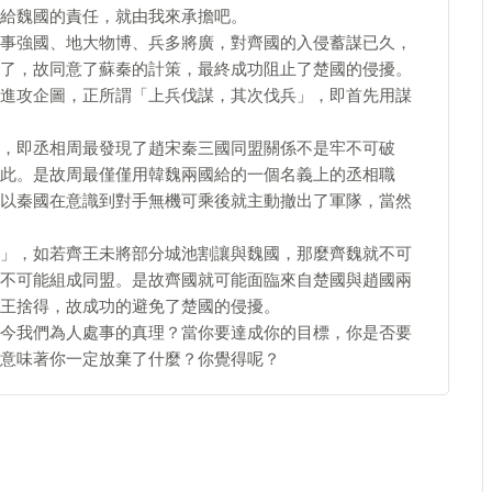
給魏國的責任，就由我來承擔吧。
事強國、地大物博、兵多將廣，對齊國的入侵蓄謀已久，
了，故同意了蘇秦的計策，最終成功阻止了楚國的侵擾。
進攻企圖，正所謂「上兵伐謀，其次伐兵」，即首先用謀
，即丞相周最發現了趙宋秦三國同盟關係不是牢不可破
此。是故周最僅僅用韓魏兩國給的一個名義上的丞相職
以秦國在意識到對手無機可乘後就主動撤出了軍隊，當然
」，如若齊王未將部分城池割讓與魏國，那麼齊魏就不可
不可能組成同盟。是故齊國就可能面臨來自楚國與趙國兩
王捨得，故成功的避免了楚國的侵擾。
今我們為人處事的真理？當你要達成你的目標，你是否要
意味著你一定放棄了什麼？你覺得呢？