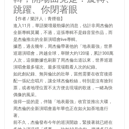
跳躍、你閉著眼
【作者 / 樂評人：青煙嶺】
進入11月，華語樂壇最勁爆的消息，估計非周杰倫的
全新專輯莫屬，不過，這張專輯不是錄音室作品，而
是杰倫推出的全新演唱會live專輯。
據悉，過去幾年，周杰倫帶著他的「地表最強」世界
巡迴演唱會，跨越全球，舉辦大約120場，累計300萬
人次，這個數據也刷新了周杰倫出道以來，世界巡迴
演唱會最多場次、最多現場觀看人次的紀錄。
如此創紀錄、無與倫比的壯舉，當然需要在收官後搭
配一張紀念唱片，讓全球杰倫粉絲，特別是沒有搶到
票，或者地理位置不太方便去現場的歌迷，一睹為快
偶像的風采。
值得一提的是，伴隨「地表最強」收官並推出大碟，
周杰倫的全新演唱會嘉年華也正在如火如荼地進行
著。
前不久，杰倫發布今年的巡演開啟，緊接著就已經在