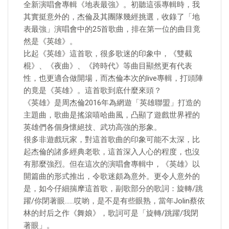
全新演唱會專輯《地表最強》。初聽這張專輯時，我
其實挺意外的，杰倫及其團隊幾經挑選，收錄了「地
表最強」演唱會中的25首歌曲，排在第一位的曲目竟
然是《英雄》。
比起《英雄》這首歌，很多歌迷的印象中，《雙截
棍》、《夜曲》、《跨時代》等曲目顯然更有代表
性，也更適合做開場，而杰倫本次的live專輯，打頭陣
的竟是《英雄》。這首歌到底什麼來頭？
《英雄》是周杰倫2016年為網遊「英雄聯盟」打造的
主題曲，歌曲是搖滾嘻哈曲風，凸顯了遊戲世界裡的
英雄們各個身懷絕技、武功高強的形象。
很多非遊戲玩家，對這首歌曲的印象可能不太深，比
起杰倫的諸多經典老歌，這首深入人心的程度，也沒
有那麼強烈。但在這次的演唱會專輯中，《英雄》以
開篇曲的形式推出，令歌迷頗為意外。更令人意外的
是，如今仔細揣摩這首歌，副歌部分的歌詞：旋轉/跳
躍/你閉著眼……哎喲，是不是有些眼熟，當年Jolin蔡依
林的封后之作《舞娘》，歌詞可是「旋轉/跳躍/我閉
著眼」。