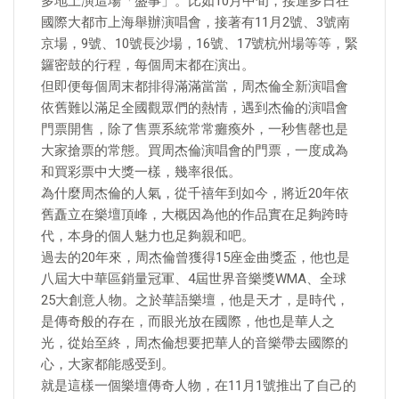
多地上演這場「盛事」。比如10月中旬，接連多日在
國際大都市上海舉辦演唱會，接著有11月2號、3號南
京場，9號、10號長沙場，16號、17號杭州場等等，緊
鑼密鼓的行程，每個周末都在演出。
但即便每個周末都排得滿滿當當，周杰倫全新演唱會
依舊難以滿足全國觀眾們的熱情，遇到杰倫的演唱會
門票開售，除了售票系統常常癱瘓外，一秒售罄也是
大家搶票的常態。買周杰倫演唱會的門票，一度成為
和買彩票中大獎一樣，幾率很低。
為什麼周杰倫的人氣，從千禧年到如今，將近20年依
舊矗立在樂壇頂峰，大概因為他的作品實在足夠跨時
代，本身的個人魅力也足夠親和吧。
過去的20年來，周杰倫曾獲得15座金曲獎盃，他也是
八屆大中華區銷量冠軍、4屆世界音樂獎WMA、全球
25大創意人物。之於華語樂壇，他是天才，是時代，
是傳奇般的存在，而眼光放在國際，他也是華人之
光，從始至終，周杰倫想要把華人的音樂帶去國際的
心，大家都能感受到。
就是這樣一個樂壇傳奇人物，在11月1號推出了自己的