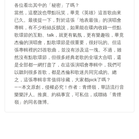
各位看出其中的「秘密」了嗎？
當然，這麼說也帶點玩笑，畢竟《英雄》這首歌由來
已久。最後提一下，對於這張「地表最強」的演唱會
專輯，有不少粉絲反饋說，如果能在碟內收錄一些點
歌環節的互動、talk，就更有氣氛，更有樂趣啦，畢竟
杰倫的演唱會，點歌環節是很重要，很好玩的。但這
張專輯裡的25首歌曲，並沒有涉及這一塊。不過，雖
然沒有點歌環節，但很多經典老歌的全場大合唱，還
是全部都一網打盡了，在這張演唱會專輯中，我們可
以聽到很多首歌，都是杰倫和歌迷共同完成的。總
之，這張專輯非常值得珍藏，大家都pick了嗎？
——本文原創，侵權必究！作者：青煙嶺，華語流行音
樂樂評人。推廣、約稿事宜，可私信，或聯絡「青煙
嶺」的同名微博。