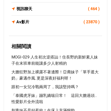
視訊聊天
( 464 )
Av影片
( 23870 )
相關閱讀
MOGI-029 人生初次逆搭訕！住長野的新鮮素人妹
子在末班車前能讓多少人射精的
大膽狂野加上裸露不著邊際！亞裔妹子「單手遮大
奶」豪邁作風..更是深夜好福利呀！
跟初一女兒冷戰兩周了，我該堅持嗎？
「泰國虎牙妹」蹦乳嬌喘日常！ 這回大膽過頭...
性愛影片全外流啦
刺青妹不是好惹的！在床上充滿狠勁.