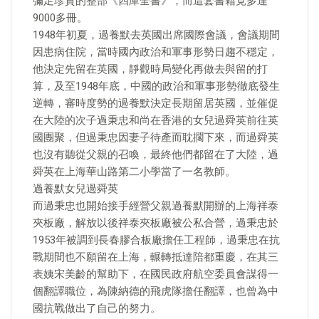
彌足珍貴的整部《四庫全書》，而這套書籍竟多達
9000多冊。
1948年初夏，過養默去英國出席國際會議，會議期間
因患病住院，當時國內政治和軍事形勢日趨不穩定，
他決定先留在英國，靜觀時局變化再做去與留的打
算，及至1948年底，中國的政治和軍事形勢徹底發生
逆轉，審時度勢的過養默決定長期留居英國，並催促
在大陸的次子過秉忠和尚在香港的女兒過舜英前往英
國團聚，但過秉忠因妻子待產而耽擱下來，而過舜英
也沒有聽從父親的召喚，最終他們都留在了大陸，過
舜英在上海華山路第二小學當了一名教師。
過養默女兒過舜英
而過秉忠也開始接手經營父親過養默開辦的上海祥泰
夾板廠，解放以後祥泰夾板廠被公私合營，過秉忠於
1953年被調到長春膠合板廠擔任工程師，過秉忠在抗
戰期間也不願留在上海，輾轉抵達陪都重慶，在其三
表姨宋美齡的幫助下，在國民政府航空委員會謀得一
個翻譯職位，為陳納德的飛虎隊擔任翻譯，也曾為中
國抗戰做出了自己的努力。