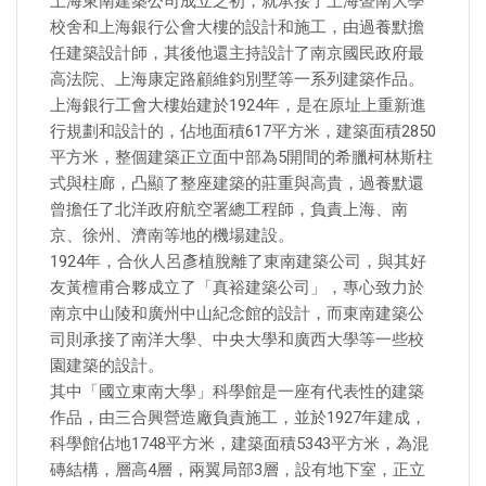
上海東南建築公司成立之初，就承接了上海暨南大學
校舍和上海銀行公會大樓的設計和施工，由過養默擔
任建築設計師，其後他還主持設計了南京國民政府最
高法院、上海康定路顧維鈞別墅等一系列建築作品。
上海銀行工會大樓始建於1924年，是在原址上重新進
行規劃和設計的，佔地面積617平方米，建築面積2850
平方米，整個建築正立面中部為5開間的希臘柯林斯柱
式與柱廊，凸顯了整座建築的莊重與高貴，過養默還
曾擔任了北洋政府航空署總工程師，負責上海、南
京、徐州、濟南等地的機場建設。
1924年，合伙人呂彥植脫離了東南建築公司，與其好
友黃檀甫合夥成立了「真裕建築公司」，專心致力於
南京中山陵和廣州中山紀念館的設計，而東南建築公
司則承接了南洋大學、中央大學和廣西大學等一些校
園建築的設計。
其中「國立東南大學」科學館是一座有代表性的建築
作品，由三合興營造廠負責施工，並於1927年建成，
科學館佔地1748平方米，建築面積5343平方米，為混
磚結構，層高4層，兩翼局部3層，設有地下室，正立