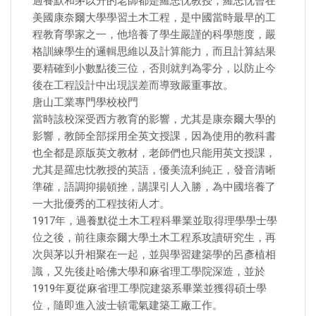
過養默和茅以升的老師都是羅忠忱教授，羅忠忱曾在
美國康奈爾大學學習土木工程，是中國當時最早的工
程教育學家之一，他培養了學生嚴謹的科學態度，嚴
格訓練學生的邏輯思維以及計算能力，而且計算結果
要精確到小數點後三位，否則就判為零分，以防止今
後在工程設計中出現誤差而導致嚴重事故。
唐山工業專門學校校門
當時該校深受西方教育的影響，尤其是康奈爾大學的
影響，教師全部採用全英文授課，因為使用的教科書
也全都是原版英文教材，老師們也只能用英文授課，
尤其是羅忠忱教授的英語，優美流利純正，發音清晰
準確，語調抑揚頓挫，講課引人入勝，為中國培養了
一大批優秀的工程技術人才。
1917年，過養默從土木工程科畢業並取得理學學士學
位之後，前往康奈爾大學土木工程系攻讀研究生，再
次與茅以升相聚在一起，並與學習建築學的呂彥植相
識，又先後赴哈佛大學和麻省理工學院深造，並於
1919年夏從麻省理工學院建築系畢業並獲得碩士學
位，隨即進入波士頓電氣建築工廠工作。