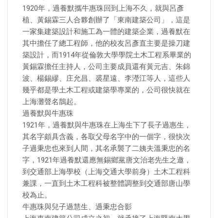
1920年，過養默攜牛惠珠回到上海不久，就與呂彥
植、黃錫霖三人合夥創辦了「東南建築公司」，這是
一家集建築設計和施工為一體的建築企業，過養默在
其中擔任了總工程師，他的校友呂彥直主要是操刀建
築設計，而1914年從倫敦大學學院土木工程系畢業的
黃錫霖擔任主持人，公司主要成員還有黃元吉、朱錦
波、楊錫繆、庄允昌、裘星遠、李瀅江等人，這些人
幾乎都是學土木工程或建築學專業的，公司很快就在
上海灘聲名鵲起。
過養默與牛惠珠
1921年，過養默與牛惠珠在上海生下了長子過惠生，
其名字頗具含義，各取父母名字中的一個字，很快次
子過秉忠也來到人間，其名承襲了二姨夫溫秉忠的名
字，1921年過養默還應無錫鄉黨唐文治老先生之邀，
到交通部上海學校（上海交通大學前身）土木工程科
兼課，一直到土木工程科被整體調整到交通部唐山學
校為止。
牛惠珠與兒子過慧生、過秉忠合影