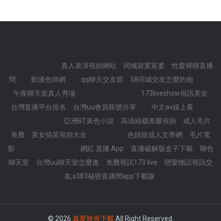
.
.
.
.
.
.
真人表演視頻網站
同城寂寞富婆
性愛裸聊直播
間
.
動漫色情網
.
qq聊天交友群
58同城交友怎麼約炮
.
.
午夜聊天室真人秀場
.
.
.
.
.
.
.
173liveshow視訊美女
台灣直播平台排名
台灣uu會員賬號分享
.
中文av線上看
.
.
.
.
.
.
.
.
亞洲BT黃色小說
高清絲襪美腿視頻
成人毛片
免費
美女搞笑視頻大全
.
.
.
.
色姐姐成人文學網
毛片電
影
.
.
.
.
.
.
.
網紅 直播 App
直播破解版盒子下載
聊色
聊天室
台灣uu聊天室怎麼進
免費視訊173 live
戀愛物語視訊交
友,s383秘密直播間app下載版
© 2026
真愛旅舍下載
All Right Reserved.