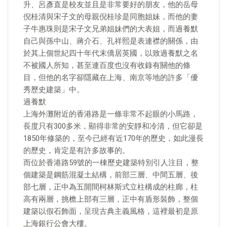
升、呂彥直是校友並且是非常要好的朋友，他的岳母
倪桂清與宋子文的母親倪桂珍是同胞姐妹，而他的妻
子牛惠珠則是宋子文兄弟姐妹們的大表姐，而過養默
自己與孫中山、蔣介石、孔祥熙是表連襟的關係，由
於其上個世紀四十年代末僑居英國，以致過養默之名
不被國人所知，甚至連百度也沒有收錄有關他的條
目，但他的名字卻隱藏在上海、南京等地的許多「優
秀歷史建築」中。
過養默
上海外灘附近的香港路是一條非常不起眼的小馬路，
長度只有300多米，顯得非常的安靜和冷清，但它卻是
1850年修築的，至今已經有近170年的歷史，如此漫長
的歷史，肯定是有許多故事的。
而位於香港路59號的一棟歷史建築特別引人注目，整
個建築是鋼筋混凝土結構，前部三層、中間五層、後
部七層，正中為五開間柯林斯式立柱構成的柱廊，柱
高有兩層，挑檐上部有三層，正中有盾形裝飾，整個
建築以假石飾面，呈現古典主義風格，這裡最初是原
上海銀行公會大樓。