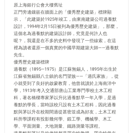
原上海銀行公會大樓舊址
正門旁邊鑲嵌在牆面上的「優秀歷史建築」標牌顯
示，「此建築於1925年竣工，由東南建築公司過養默
設計，1994年2月15日被列為優秀歷史建築」，那麼，
這個名為過養默的建築設計師，究竟是何許人也
呢？，我還是在不多的史料中發現了一些線索，在這
裡為讀者還原一個真實的中國早期建築大師——過養默
先生。
優秀歷史建築標牌
過養默（1895—1975）是江蘇無錫人，1895年出生於
江蘇省無錫縣八士鎮的名門望族——「過氏家族」，從
小就受到了良好的啟蒙教育，他曾就讀於上海南洋中
學，1913年考入交通部唐山工業專門學校土木工程
科，著名橋樑專家茅以升比過養默早一年入學，是過
養默的學長，當時該校只設有土木工程科，因此過養
默與茅以升在校期間過從甚密並成為好友，土木工程
科所學課程有投影幾何學、鍛工學、機械學、木工
學、平面測量、大地測量、鐵路測量等課程。