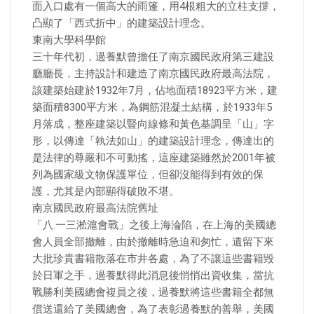
面入口處有一個高大的雨篷，用4根粗大的立柱支撐，
凸顯了「西式折中」的建築設計理念。
東南大學科學館
三十年代初，過養默曾擔任了南京國民政府第三建設
廳廳長，主持設計和建造了南京國民政府最高法院，
該建築始建於1932年7月，佔地面積18923平方米，建
築面積8300平方米，為鋼筋混凝土結構，於1933年5
月落成，整座建築以豎向線條和黃色基調呈「山」字
形，以傳達「執法如山」的建築設計理念，傳達出的
是法律的尊嚴和不可動搖，這座建築雖然於2001年被
列為國家級文物保護單位，但卻沒能得到有效的保
護，尤其是內部顯得破敗不堪。
南京國民政府最高法院舊址
「八.一三淞滬會戰」之後上海淪陷，在上海的美國總
會人員全部撤離，由於撤離時急迫和匆忙，遺留下來
大批珍貴書籍散落在市井各處，為了不讓這些書籍毀
於日軍之手，過養默得此消息後悄悄出資收集，當抗
戰勝利美國總會複員之後，過養默將這些書籍全都無
償送還給了美國總會，為了表彰過養默的善舉，美國