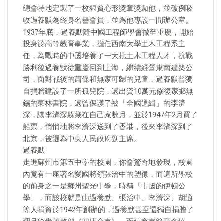
總會特地定製了一枚銀質心形獎章獎勵他，並破例吸
收過養默為終身名譽會員，並為他專設一間辦公室。
1937年底，過養默隨中國工程師學會撤至重慶，開始
投身於高等教育事業，擔任西南大學土木工程系主
任，為戰時的中國培養了一大批土木工程人才，抗戰
勝利後過養默從重慶回到上海，繼續經營東南建築公
司，面對戰後的蕭條和無家可歸的兒童，過養默曾獨
自捐贈建設了一所孤兒院，還出資10萬元修復家鄉無
錫的東林書院，還曾保護了被「全國通緝」的李濟
深，讓李濟深躲藏在自己家數月，並於1947年2月買了
船票，悄悄地將李濟深送到了香港，後來李濟深到了
北京，被選為中央人民政府副主席。
過養默
走進蘇州市第五中學的校園，你會驚奇地發現，校園
內竟有一座著名愛國將領張治中的塑像，而這所學校
的前身之一是蘇州聖光中學，時稱「中國的伊頓公
學」，而該校就是由過養默、張治中、李濟深、胡適
等人捐資於1942年創辦的，過養默甚至還獨自捐贈了