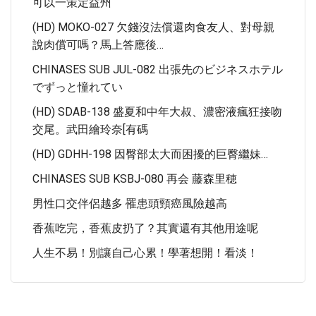
可以一策定益州
(HD) MOKO-027 欠錢沒法償還肉食友人、對母親
說肉償可嗎？馬上答應後…
CHINASES SUB JUL-082 出張先のビジネスホテル
でずっと憧れてい
(HD) SDAB-138 盛夏和中年大叔、濃密液瘋狂接吻
交尾。武田繪玲奈[有碼
(HD) GDHH-198 因臀部太大而困擾的巨臀繼妹…
CHINASES SUB KSBJ-080 再会 藤森里穂
男性口交伴侶越多 罹患頭頸癌風險越高
香蕉吃完，香蕉皮扔了？其實還有其他用途呢
人生不易！別讓自己心累！學著想開！看淡！