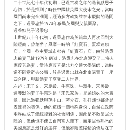
二十世紀七十年代初期，已過古稀之年的過養默思子
心切，於是找到了時任中國駐英國大使宋之光，當時
國門尚未完全洞開，經過多方斡旋並在宋慶齡的過問
之下，過秉忠於1973年移民英國與父親團聚。
過養默兒子過秉忠
上世紀八十年代初，過秉忠作為英籍華人再次回到大
陸經商，曾創辦了風靡一時的「紅寶石」蛋糕連鎖
店，全國一些主要城市都有「紅寶石」店，由於過秉
忠前妻已於1979年病逝，過秉忠在北京迎娶了上海人
應葭芳為妻，當時應葭芳是北方交通大學講師，當時
還不願意辭去公職，於是過秉忠就在北京購置了一座
四合院，與新婚妻子享受二人世界。
左起：宋子文、宋慶齡、牛惠珠、牛慧生、宋美齡
過養默的妻子牛惠珠是「宋氏家族」兄弟姐妹的大表
姐，因此過養默與孫中山、蔣介石、孔祥熙也都曾是
表連襟的關係，他的這樣一個特殊身份，自然在政商
兩界結成了錯綜複雜的社會關係，因此是不敢留居大
陸的，但他也不便去台灣寄人籬下，而定居他熟悉的
美國應該是最好的選擇，但他卻陰差陽錯的僑居在了