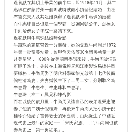
過養默在其碩士畢業的前半年，即1918年11月，與牛
惠珠在佛蒙特州一個叫波特波羅小鎮登記結婚，由霍
布魯克夫人及其姐姐操辦了過養默和牛惠珠的婚禮，
而牛惠珠自己也是一個學霸，從彌爾頓公學、劍橋女
中到哈佛女子學院一路讀下來。
過養默與牛惠珠結婚時合影
牛惠珠的家庭背景十分顯赫，她的父親牛尚周是1872
年第一批留美幼童，曾與詹天佑等30名留美幼童一起
赴美留學， 1880年從美國留學歸來後，牛尚周被清政
府賜予進士，先後在上海電報局和江南製造局擔任重
要職務，牛尚周娶了明代科學家徐光啟第十七代後裔
倪桂清為妻，夫妻婚後生下了二男二女，分別取名為
牛惠霖、牛惠生、牛惠珠和牛惠珍。
牛惠珠（左二）與兄和妹合影
而在以後的歲月里，牛尚周又讓自己的表弟溫秉忠迎
娶了他的二姨子倪桂姝，再後來牛尚周又把小姨子倪
桂珍介紹給了當傳教士的宋嘉樹，由此誕生了中國近
現代史上最牛的家庭——「宋氏家族」，而牛尚周也被
譽為史上「第一男紅娘」。