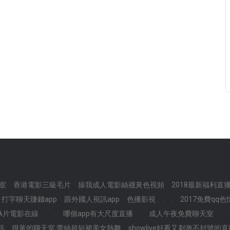
室
香港電影三級毛片
操我成人電影絲襪黃色視頻
2018最新福利直
打字聊天賺錢app
跟外國人視訊app
色播影視
.
.
2017免費qq色
A片電影在線
.
.
哪個app有大尺度直播
.
成人午夜免費聊天室
.
訊
很黃的聊天室,蕾絲超短裙美女熱舞
showlive好看又刺激不封號的直播,