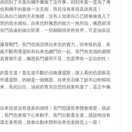
叔回到了木葉向綱手彙報了這件事。回到木葉一是為了傳
也和綱手的最後一次見面，而且沒有來得及說再見！
以為自己做的天衣無縫，沒有人知道自己已經偷偷進入了
恩的雨水感知。自來也對佩恩的能力一無所知，佩恩卻清
長門迅速的做出部署，一切都顯得井然有序，可是油叔這
爆發戰鬥。長門也很忌憚自來也的實力，但奇怪的是，長
處不斷用通靈術和自來也纏鬥在一起。長門有意識的避開
其實都不是，佩恩長門避而不見，也是帶有一定目的性！
的畜生道！畜生道不斷的召喚通靈獸，讓人看的也是眼花
些通靈獸，的確是一個難題。自來也召喚了妙木山蛤蟆助
來，長此以往，油叔的查克拉恐怕就要耗盡了，這正中佩
自來也並沒有過多的感情！長門想讓世界體會痛楚，就必
，長門也會狠下心來動手。長門出動畜生道，就說明沒有
還念著舊情，就會出動本體和自來也老師見上一面！