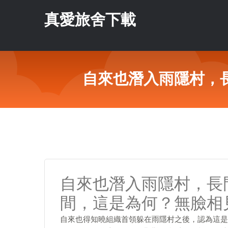
真愛旅舍下載
自來也潛入雨隱村，
自來也潛入雨隱村，長
間，這是為何？無臉相
自來也得知曉組織首領躲在雨隱村之後，認為這是