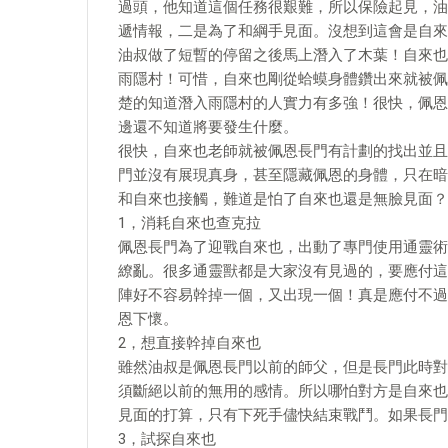
過頭，他知道這個任務很艱難，所以保險起見，油
遞情報，二是為了和綱手見面。沒想到這會是自來
油叔做了短暫的停留之後馬上潛入了木葉！自來也
雨隱村！可惜，自來也剛從蛤蟆身體鑽出來就被佩
楚的知道潛入雨隱村的人實力有多強！很快，佩恩
邊還不知道將要發生什麼。
很快，自來也老師就被佩恩長門有計劃的找出並且
門並沒有展現真身，甚至隱藏佩恩的身體，只在暗
和自來也接觸，難道是怕了自來也還是無臉見面？
1，消耗自來也查克拉
佩恩長門為了迎戰自來也，出動了專門使用通靈術
繚亂。很多通靈獸都是大家沒有見過的，要應付這
陣好不容易幹掉一個，又出現一個！真是應付不過
恩下懷。
2，想直接幹掉自來也
雖然油叔是佩恩長門以前的師父，但是長門此時對
須斷絕以前的無用的感情。所以哪怕對方是自來也
見面的打算，只有下死手儘快結束戰鬥。如果長門
3，試探自來也