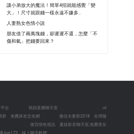
讓小弟放大的魔法！簡單4招就能感覺「變
大」！尺寸就跟錢一樣永遠不嫌多...
人妻熟女色情小說
朋友借了兩萬塊錢，卻遲遲不還，怎麼「不
傷和氣」把錢要回來？
播平台
.
.
.
視頻直播聊天室
.
.
.
.
.
.
.
.
ut
情群
免費床友交友網
.
.
.
微信夫妻群2018
全球隨
.
.
.
.
.
.
後宮情色視訊
夏娃影音聊天室,免費美女
live173
線上聊天軟體