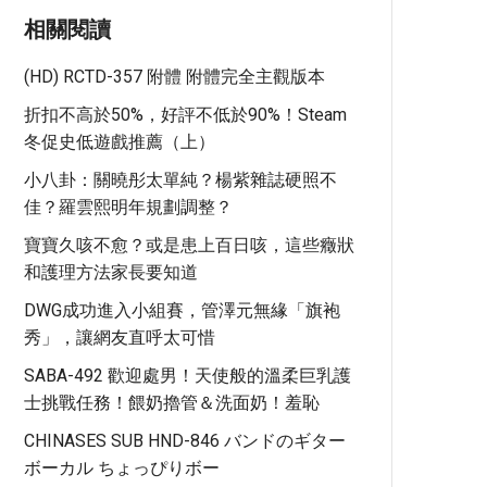
相關閱讀
(HD) RCTD-357 附體 附體完全主觀版本
折扣不高於50%，好評不低於90%！Steam
冬促史低遊戲推薦（上）
小八卦：關曉彤太單純？楊紫雜誌硬照不
佳？羅雲熙明年規劃調整？
寶寶久咳不愈？或是患上百日咳，這些癥狀
和護理方法家長要知道
DWG成功進入小組賽，管澤元無緣「旗袍
秀」，讓網友直呼太可惜
SABA-492 歡迎處男！天使般的溫柔巨乳護
士挑戰任務！餵奶擼管＆洗面奶！羞恥
CHINASES SUB HND-846 バンドのギター
ボーカル ちょっぴりボー