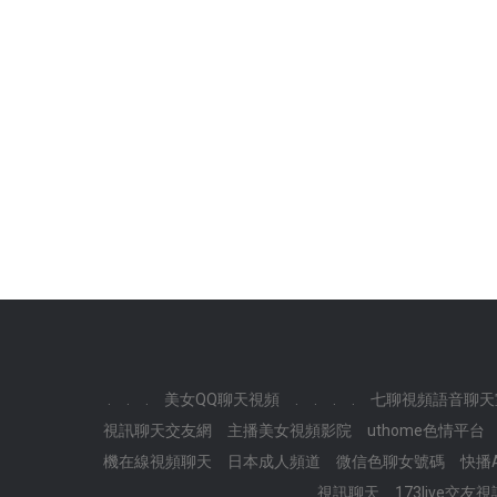
.
.
.
美女QQ聊天視頻
.
.
.
.
七聊視頻語音聊天
視訊聊天交友網
主播美女視頻影院
uthome色情平台
機在線視頻聊天
日本成人頻道
微信色聊女號碼
快播
視訊聊天
173live交友視