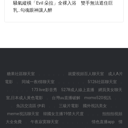
騷氣縱橫「Evil 朵拉」全裸入浴 雙手無法遮住巨
乳...勾魂眼神讓人醉
糖果社區聊天室
.
.
.
.
.
.
就愛視頻百人聊天室
成人A片
電影
.
同城一夜i情聊天室
.
.
.
.
.
.
5126社區聊天室
.
.
.
.
.
.
173 live影音秀
5278成人線上直播
網頁美女聊天
室,日本成人黃色電影
.
台灣uu直播破解
momo520視訊
.
.
.
魚訊交流區 伊莉
.
.
三級片電影
國外視訊美女
.
.
meme視訊聊天室
韓國女主播19禁大尺度
.
.
.
拍拍拍視頻
大全免費
.
午夜寂寞聊天室
.
.
.
.
.
.
情色直播app
情