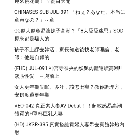
迎來桃花期！ ？從白天開
CHINASES SUB JUL-391 「ねぇ？あなた、本当に
童貞なの？」～童
GG越大越容易讓妹子高潮？「8大愛愛迷思」SOD
原來都是騙人的...
孩子不上課去幹活，家長知道後找老師理論，老
師：他是自願的
(FHD) JUL-091 神宮寺奈央的妖艷肉體連續高潮!!
緊貼性愛 ～與前上
女人更年期失眠、多汗，該怎麼辦？教你調理方，
安穩度過更年期
VEO-042 真正素人妻AV Debut！ ！超敏感易高潮
體質的H罩杯巨乳人妻
(HD) JKSR-385 真實搭訕貴婦人妻帶去賓館幹炮內
射