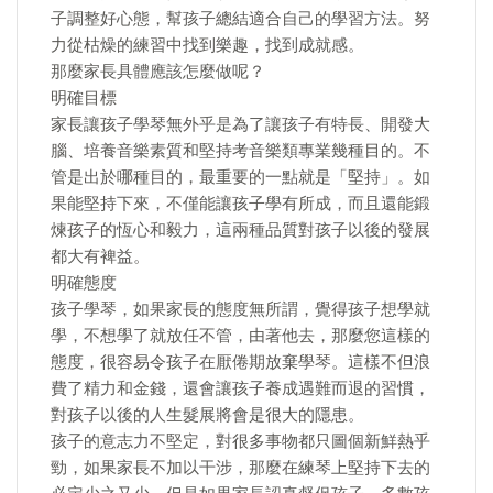
子調整好心態，幫孩子總結適合自己的學習方法。努
力從枯燥的練習中找到樂趣，找到成就感。
那麼家長具體應該怎麼做呢？
明確目標
家長讓孩子學琴無外乎是為了讓孩子有特長、開發大
腦、培養音樂素質和堅持考音樂類專業幾種目的。不
管是出於哪種目的，最重要的一點就是「堅持」。如
果能堅持下來，不僅能讓孩子學有所成，而且還能鍛
煉孩子的恆心和毅力，這兩種品質對孩子以後的發展
都大有裨益。
明確態度
孩子學琴，如果家長的態度無所謂，覺得孩子想學就
學，不想學了就放任不管，由著他去，那麼您這樣的
態度，很容易令孩子在厭倦期放棄學琴。這樣不但浪
費了精力和金錢，還會讓孩子養成遇難而退的習慣，
對孩子以後的人生髮展將會是很大的隱患。
孩子的意志力不堅定，對很多事物都只圖個新鮮熱乎
勁，如果家長不加以干涉，那麼在練琴上堅持下去的