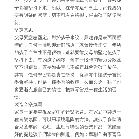
必定少之又少。但是如果家長認真督促孩子，多數孩
子都能堅持下來。所以，在學琴這件事上，家長必須
要有明確的態度，切不可左右搖擺，任由孩子隨便對
待。
堅定意志
父母要意志堅定。對於孩子來說，興趣都是表面而暫
時的，任何一種興趣新鮮感過了就會慢慢消失。年幼
的孩子自主性不是很強，這就要靠父母的堅定使孩子
堅持下去。有的孩子練琴，會有一段時間精力分散甚
至不想練習，家長如果意志不堅定就會對孩子放任。
其實，任何學習都是貴在堅持，從練琴中讓孩子嘗試
學會堅持，也是一種學習的收穫。久而久之，孩子也
會逐漸克服自己的惰性，把練琴當成一種生活的習
慣。
製造音樂氛圍
家長一定要重視家庭中的音樂教育。在家庭中製造一
種音樂氛圍，可以用環境熏陶的方法。讓孩子多聽適
合兒童年齡，心理，生理等特點的音樂作品，就能更
好的提起孩子們學琴的興趣。例如：蘇聯作曲家普羅