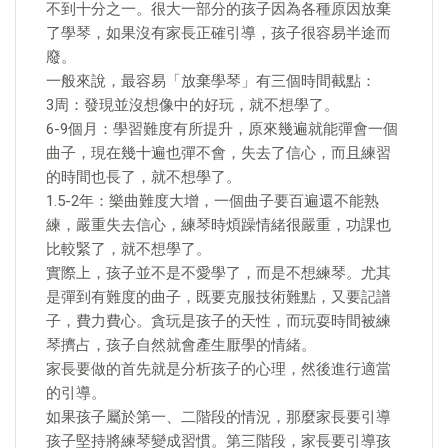
不到十分之一。很大一部分的孩子因為各種原因放棄
了學琴，如果沒有家長正確引導，孩子很容易半途而
廢。
一般來說，最容易「放棄學琴」有三個時間截點：
3周：發現並沒想像中的好玩，就不想學了。
6-9個月：學習難度有所提升，原來幾遍就能彈會一個
曲子，現在幾十遍也彈不會，失去了信心，而且練習
的時間也長了，就不想學了。
1.5-2年：樂曲難度大增，一個曲子要百遍還不能熟
練，嚴重失去信心，練琴時煩躁情緒很嚴重，功課也
比較緊了，就不想學了。
實際上，孩子並不是不愛學了，而是不想練琴。尤其
是彈到有難度的曲子，既要克服技術難點，又要記譜
子，費力費心。貪玩是孩子的天性，而玩耍時間被練
琴擠占，孩子自然就會產生厭學的情緒。
家長要做的首先就是分析孩子的心理，然後進行適當
的引導。
如果孩子屬於第一、二階段的情況，那麼家長要引導
孩子堅持將練琴變成習慣。第三階段，家長要引導孩