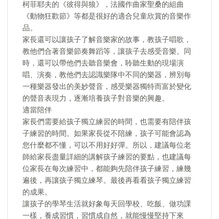
柯菲耶夫的《彼得與狼》，法國作曲家聖桑的組曲
《動物狂歡節》等都是很好的適合兒童欣賞的音樂作
品。
家長還可以讓孩子了解音樂家的故事，教孩子唱歌，
教他們合著音樂節奏舞蹈等，讓孩子去感受音樂。同
時，還可以帶他們去聽音樂會，聆聽生動的現場演
唱、演奏，教他們去認識樂隊中不同的樂器，辨別每
一種樂器發出的美妙聲音，感受樂器獨特而富於變化
的聲音表現力，逐漸培養孩子對音樂的興趣。
適當陪伴
家長們需要給孩子獨立練習的時間，也需要有陪伴孩
子練習的時間。如果家長從不陪練，孩子可能會認為
您什麼都不懂，可以不用好好彈。所以，建議每位老
師給家長盡量詳細的講解孩子練習的要點，也建議每
位家長在每次練習中，都能夠先陪伴孩子練習，練幾
遍後，再讓孩子獨立練琴。最後再看看孩子獨立練習
的成果。
讓孩子的學琴生活就好象每天回學校、吃飯、做功課
一樣，養成習慣，習慣成自然，就能慢慢堅持下來